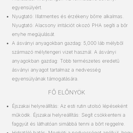
egyensúlyért.
Nyugtató: Illatmentes és érzékeny bőrre alkalmas.
Nyugtató: Alacsony irritációt okozó PHA segíti a bőr
enyhe megújulását.
A ásványi anyagokban gazdag: 5,000 láb mélyből
származó mélytengeri vizet használ. A ásványi
anyagokban gazdag: Több természetes eredetű
ásványi anyagot tartalmaz a nedvesség
egyensúlyának támogatására.
FŐ ELŐNYÖK
Éjszakai helyreállítás: Az esti rutin utolsó lépéseként
működik. Éjszakai helyreállítás: Segít csökkenteni a
faggyút és láthatóan simábbá tenni a bőrt reggelre.
Hidratáló hatás: Megköti a nedvességet anélkül, hogy