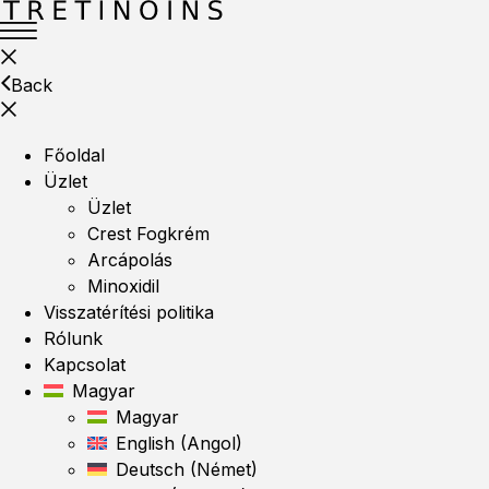
Back
Főoldal
Üzlet
Üzlet
Crest Fogkrém
Arcápolás
Minoxidil
Visszatérítési politika
Rólunk
Kapcsolat
Magyar
Magyar
English
(
Angol
)
Deutsch
(
Német
)