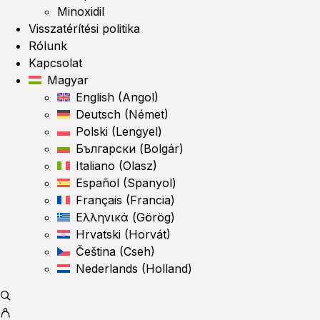
Minoxidil
Visszatérítési politika
Rólunk
Kapcsolat
Magyar
English
(
Angol
)
Deutsch
(
Német
)
Polski
(
Lengyel
)
Български
(
Bolgár
)
Italiano
(
Olasz
)
Español
(
Spanyol
)
Français
(
Francia
)
Ελληνικά
(
Görög
)
Hrvatski
(
Horvát
)
Čeština
(
Cseh
)
Nederlands
(
Holland
)