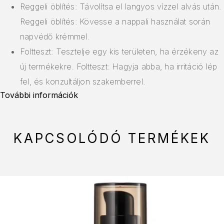
Reggeli öblítés: Távolítsa el langyos vízzel alvás után.
Reggeli öblítés: Kövesse a nappali használat során
napvédő krémmel.
Foltteszt: Tesztelje egy kis területen, ha érzékeny az
új termékekre. Foltteszt: Hagyja abba, ha irritáció lép
fel, és konzultáljon szakemberrel.
További információk
KAPCSOLÓDÓ TERMÉKEK