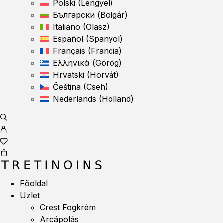
Polski
(
Lengyel
)
Български
(
Bolgár
)
Italiano
(
Olasz
)
Español
(
Spanyol
)
Français
(
Francia
)
Ελληνικά
(
Görög
)
Hrvatski
(
Horvát
)
Čeština
(
Cseh
)
Nederlands
(
Holland
)
Főoldal
Üzlet
Crest Fogkrém
Arcápolás