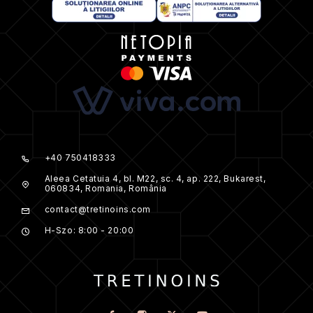
+40 750418333
Aleea Cetatuia 4, bl. M22, sc. 4, ap. 222, Bukarest,
060834, Romania, România
contact@tretinoins.com
H-Szo: 8:00 - 20:00