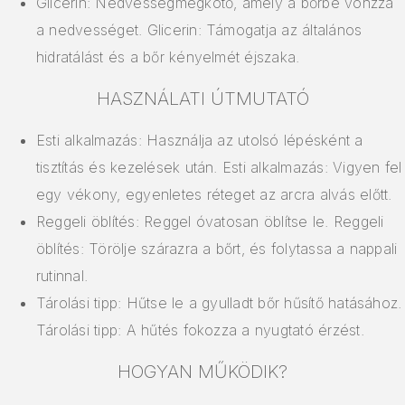
Glicerin: Nedvességmegkötő, amely a bőrbe vonzza
a nedvességet. Glicerin: Támogatja az általános
hidratálást és a bőr kényelmét éjszaka.
HASZNÁLATI ÚTMUTATÓ
Esti alkalmazás: Használja az utolsó lépésként a
tisztítás és kezelések után. Esti alkalmazás: Vigyen fel
egy vékony, egyenletes réteget az arcra alvás előtt.
Reggeli öblítés: Reggel óvatosan öblítse le. Reggeli
öblítés: Törölje szárazra a bőrt, és folytassa a nappali
rutinnal.
Tárolási tipp: Hűtse le a gyulladt bőr hűsítő hatásához.
Tárolási tipp: A hűtés fokozza a nyugtató érzést.
HOGYAN MŰKÖDIK?