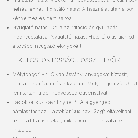
nehéz lenne. Hidratáló hatás: A használat után a bőr
kényelmes és nem zsíros.
Nyugtató hatás: Célja az irritáció és gyulladás
megnyugtatása. Nyugtató hatás: Hűtő tárolás ajánlott
a további nyugtató előnyökért.
KULCSFONTOSSÁGÚ ÖSSZETEVŐK
Mélytengeri víz: Olyan ásványi anyagokat biztosít,
mint a magnézium és a kalcium. Mélytengeri víz: Segít
fenntartani a bőr nedvesség egyensúlyát.
Laktobionikus sav: Enyhe PHA a gyengéd
hámlasztáshoz. Laktobionikus sav: Segít eltávolítani
az elhalt hámsejteket, miközben minimalizálja az
irritációt.