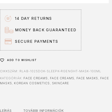
e
r
n
14 DAY RETURNS
a
t
MONEY BACK GUARANTEED
i
v
SECURE PAYMENTS
e
:
ADD TO WISHLIST
CIKKSZÁM:
RLAB-1025DOK-SLEEPK-RGENGHT-MASK-100ML
KATEGÓRIÁK:
FACE CREAMS
,
FACE CREAMS
,
FACE MASKS
,
FACE
MASKS
,
KOREAN COSMETICS
,
SKINCARE
LEÍRÁS
TOVÁBBI INFORMÁCIÓK