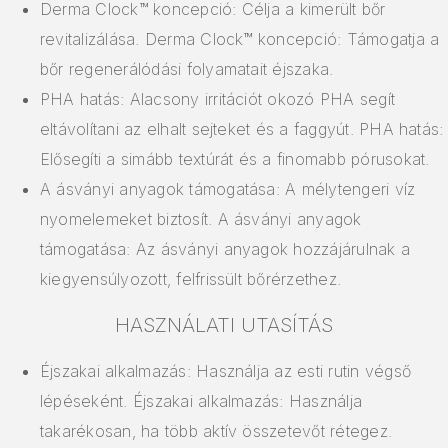
Derma Clock™ koncepció: Célja a kimerült bőr
revitalizálása. Derma Clock™ koncepció: Támogatja a
bőr regenerálódási folyamatait éjszaka.
PHA hatás: Alacsony irritációt okozó PHA segít
eltávolítani az elhalt sejteket és a faggyút. PHA hatás:
Elősegíti a simább textúrát és a finomabb pórusokat.
A ásványi anyagok támogatása: A mélytengeri víz
nyomelemeket biztosít. A ásványi anyagok
támogatása: Az ásványi anyagok hozzájárulnak a
kiegyensúlyozott, felfrissült bőrérzethez.
HASZNÁLATI UTASÍTÁS
Éjszakai alkalmazás: Használja az esti rutin végső
lépéseként. Éjszakai alkalmazás: Használja
takarékosan, ha több aktív összetevőt rétegez.