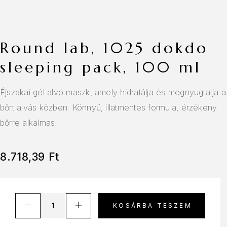
round lab, 1025 dokdo
sleeping pack, 100 ml
Éjszakai gél alvó maszk, amely hidratálja és megnyugtatja a
bőrt alvás közben. Könnyű, illatmentes formula, érzékeny
bőrre alkalmas.
8.718,39
Ft
A
KOSÁRBA TESZEM
l
t