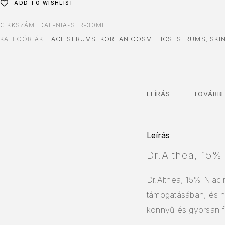
ADD TO WISHLIST
CIKKSZÁM:
DAL-NIA-SER-30ML
KATEGÓRIÁK:
FACE SERUMS
,
KOREAN COSMETICS
,
SERUMS
,
SKI
LEÍRÁS
TOVÁBBI
Leírás
Dr.Althea, 15%
Dr.Althea, 15% Niaci
támogatásában, és h
könnyű és gyorsan fe