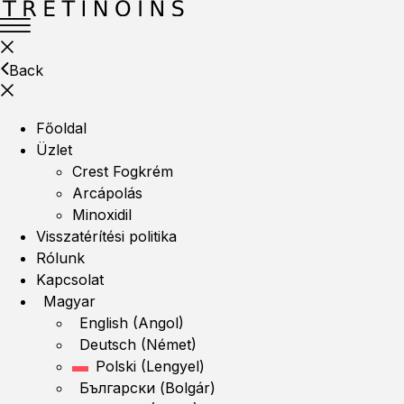
Back
Főoldal
Üzlet
Crest Fogkrém
Arcápolás
Minoxidil
Visszatérítési politika
Rólunk
Kapcsolat
Magyar
English
(
Angol
)
Deutsch
(
Német
)
Polski
(
Lengyel
)
Български
(
Bolgár
)