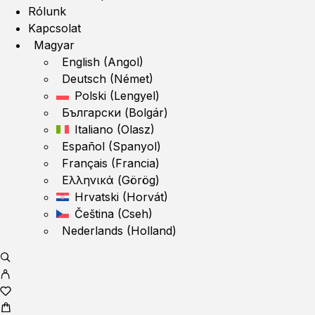
Rólunk
Kapcsolat
Magyar
English
(
Angol
)
Deutsch
(
Német
)
Polski
(
Lengyel
)
Български
(
Bolgár
)
Italiano
(
Olasz
)
Español
(
Spanyol
)
Français
(
Francia
)
Ελληνικά
(
Görög
)
Hrvatski
(
Horvát
)
Čeština
(
Cseh
)
Nederlands
(
Holland
)