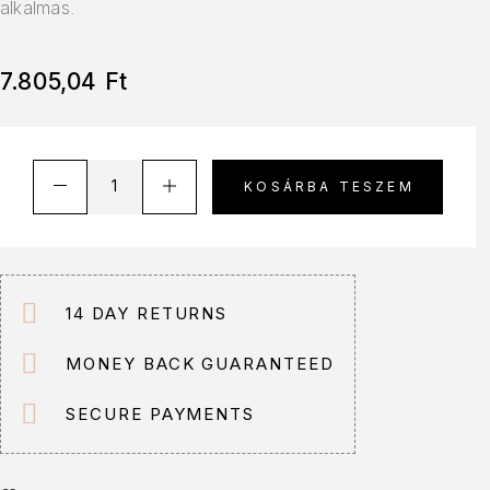
alkalmas.
7.805,04
Ft
A
KOSÁRBA TESZEM
l
t
e
r
n
14 DAY RETURNS
a
t
MONEY BACK GUARANTEED
i
v
SECURE PAYMENTS
e
: