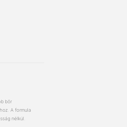
bb bőr
hoz. A formula
sság nélkül.