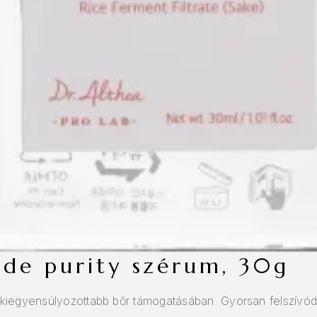
mide purity szérum, 30g
kiegyensúlyozottabb bőr támogatásában. Gyorsan felszívódó