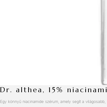
dr. althea, 15% niacina
Egy könnyű niacinamide szérum, amely segít a világosabb, 