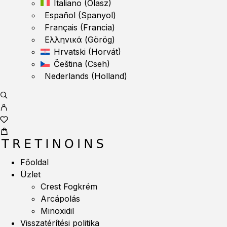
Italiano
(
Olasz
)
Español
(
Spanyol
)
Français
(
Francia
)
Ελληνικά
(
Görög
)
Hrvatski
(
Horvát
)
Čeština
(
Cseh
)
Nederlands
(
Holland
)
Főoldal
Üzlet
Crest Fogkrém
Arcápolás
Minoxidil
Visszatérítési politika