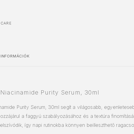
NCARE
 INFORMÁCIÓK
 Niacinamide Purity Serum, 30ml
namide Purity Serum, 30ml segít a világosabb, egyenletese
ozzájárul a faggyú szabályozásához és a textúra finomításá
lszívódik, így napi rutinokba könnyen beilleszthető ragacso