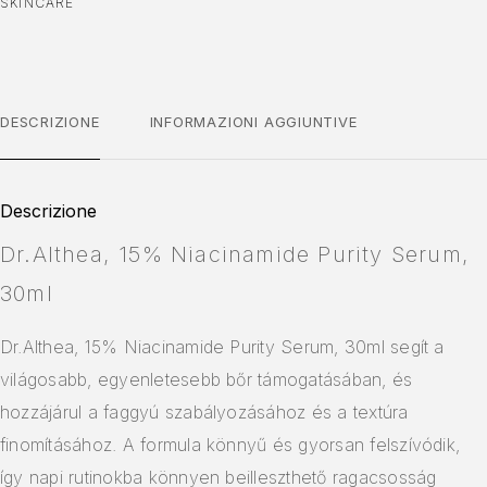
SKINCARE
DESCRIZIONE
INFORMAZIONI AGGIUNTIVE
Descrizione
Dr.Althea, 15% Niacinamide Purity Serum,
30ml
Dr.Althea, 15% Niacinamide Purity Serum, 30ml segít a
világosabb, egyenletesebb bőr támogatásában, és
hozzájárul a faggyú szabályozásához és a textúra
finomításához. A formula könnyű és gyorsan felszívódik,
így napi rutinokba könnyen beilleszthető ragacsosság