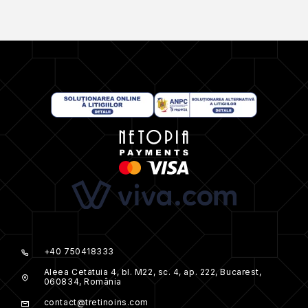
+40 750418333
Aleea Cetatuia 4, bl. M22, sc. 4, ap. 222, Bucarest,
060834, România
contact@tretinoins.com