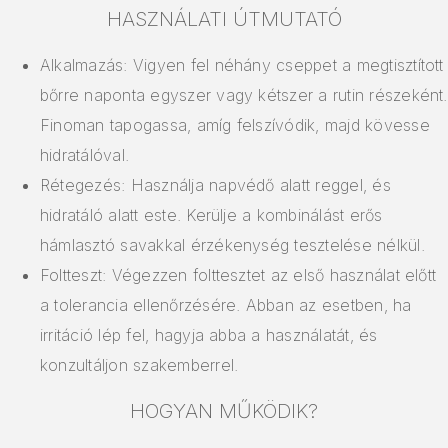
HASZNÁLATI ÚTMUTATÓ
Alkalmazás: Vigyen fel néhány cseppet a megtisztított
bőrre naponta egyszer vagy kétszer a rutin részeként.
Finoman tapogassa, amíg felszívódik, majd kövesse
hidratálóval.
Rétegezés: Használja napvédő alatt reggel, és
hidratáló alatt este. Kerülje a kombinálást erős
hámlasztó savakkal érzékenység tesztelése nélkül.
Foltteszt: Végezzen folttesztet az első használat előtt
a tolerancia ellenőrzésére. Abban az esetben, ha
irritáció lép fel, hagyja abba a használatát, és
konzultáljon szakemberrel.
HOGYAN MŰKÖDIK?