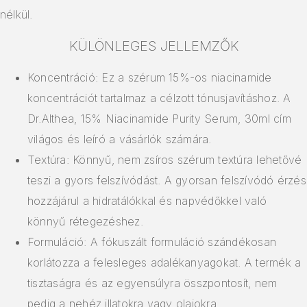
nélkül.
KÜLÖNLEGES JELLEMZŐK
Koncentráció: Ez a szérum 15%-os niacinamide
koncentrációt tartalmaz a célzott tónusjavításhoz. A
Dr.Althea, 15% Niacinamide Purity Serum, 30ml cím
világos és leíró a vásárlók számára.
Textúra: Könnyű, nem zsíros szérum textúra lehetővé
teszi a gyors felszívódást. A gyorsan felszívódó érzés
hozzájárul a hidratálókkal és napvédőkkel való
könnyű rétegezéshez.
Formuláció: A fókuszált formuláció szándékosan
korlátozza a felesleges adalékanyagokat. A termék a
tisztaságra és az egyensúlyra összpontosít, nem
pedig a nehéz illatokra vagy olajokra.