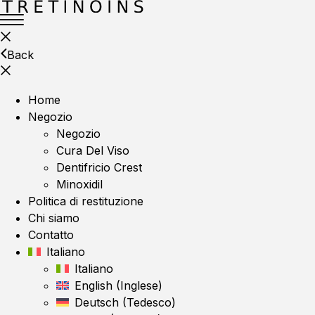
Back
Home
Negozio
Negozio
Cura Del Viso
Dentifricio Crest
Minoxidil
Politica di restituzione
Chi siamo
Contatto
Italiano
Italiano
English
(
Inglese
)
Deutsch
(
Tedesco
)