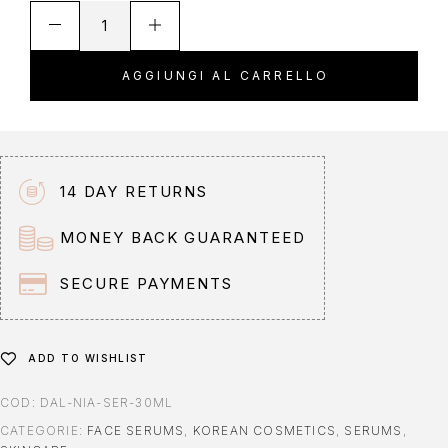
A
l
t
AGGIUNGI AL CARRELLO
e
r
n
a
t
14 DAY RETURNS
i
v
MONEY BACK GUARANTEED
e
:
SECURE PAYMENTS
ADD TO WISHLIST
COD:
DAL-NIA-SER-30ML
CATEGORIE:
FACE SERUMS
,
KOREAN COSMETICS
,
SERUMS
,