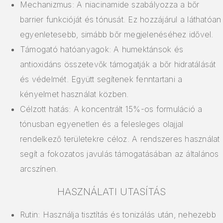
Mechanizmus: A niacinamide szabályozza a bőr
barrier funkcióját és tónusát. Ez hozzájárul a láthatóan
egyenletesebb, simább bőr megjelenéséhez idővel.
Támogató hatóanyagok: A humektánsok és
antioxidáns összetevők támogatják a bőr hidratálását
és védelmét. Együtt segítenek fenntartani a
kényelmet használat közben.
Célzott hatás: A koncentrált 15%-os formuláció a
tónusban egyenetlen és a felesleges olajjal
rendelkező területekre céloz. A rendszeres használat
segít a fokozatos javulás támogatásában az általános
arcszínen.
HASZNÁLATI UTASÍTÁS
Rutin: Használja tisztítás és tonizálás után, nehezebb