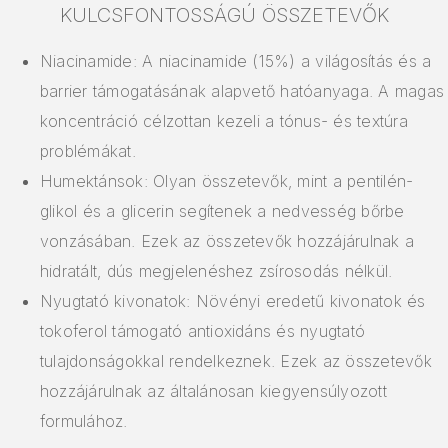
KULCSFONTOSSÁGÚ ÖSSZETEVŐK
Niacinamide: A niacinamide (15%) a világosítás és a
barrier támogatásának alapvető hatóanyaga. A magas
koncentráció célzottan kezeli a tónus- és textúra
problémákat.
Humektánsok: Olyan összetevők, mint a pentilén-
glikol és a glicerin segítenek a nedvesség bőrbe
vonzásában. Ezek az összetevők hozzájárulnak a
hidratált, dús megjelenéshez zsírosodás nélkül.
Nyugtató kivonatok: Növényi eredetű kivonatok és
tokoferol támogató antioxidáns és nyugtató
tulajdonságokkal rendelkeznek. Ezek az összetevők
hozzájárulnak az általánosan kiegyensúlyozott
formulához.