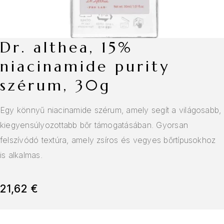
dr. althea, 15%
niacinamide purity
szérum, 30g
Egy könnyű niacinamide szérum, amely segít a világosabb,
kiegyensúlyozottabb bőr támogatásában. Gyorsan
felszívódó textúra, amely zsíros és vegyes bőrtípusokhoz
is alkalmas.
21,62
€