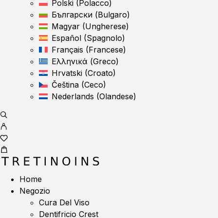
Polski
(
Polacco
)
Български
(
Bulgaro
)
Magyar
(
Ungherese
)
Español
(
Spagnolo
)
Français
(
Francese
)
Ελληνικά
(
Greco
)
Hrvatski
(
Croato
)
Čeština
(
Ceco
)
Nederlands
(
Olandese
)
Home
Negozio
Cura Del Viso
Dentifricio Crest