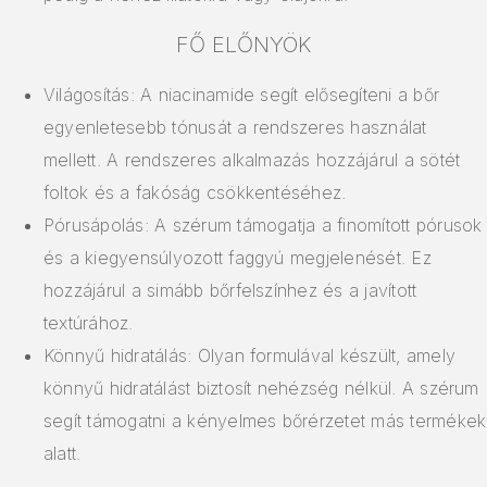
FŐ ELŐNYÖK
Világosítás: A niacinamide segít elősegíteni a bőr
egyenletesebb tónusát a rendszeres használat
mellett. A rendszeres alkalmazás hozzájárul a sötét
foltok és a fakóság csökkentéséhez.
Pórusápolás: A szérum támogatja a finomított pórusok
és a kiegyensúlyozott faggyú megjelenését. Ez
hozzájárul a simább bőrfelszínhez és a javított
textúrához.
Könnyű hidratálás: Olyan formulával készült, amely
könnyű hidratálást biztosít nehézség nélkül. A szérum
segít támogatni a kényelmes bőrérzetet más termékek
alatt.