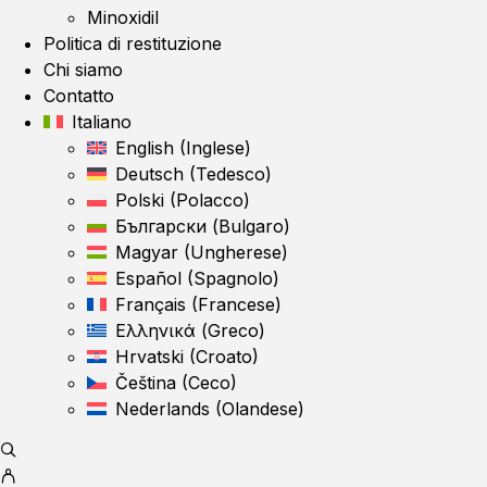
Minoxidil
Politica di restituzione
Chi siamo
Contatto
Italiano
English
(
Inglese
)
Deutsch
(
Tedesco
)
Polski
(
Polacco
)
Български
(
Bulgaro
)
Magyar
(
Ungherese
)
Español
(
Spagnolo
)
Français
(
Francese
)
Ελληνικά
(
Greco
)
Hrvatski
(
Croato
)
Čeština
(
Ceco
)
Nederlands
(
Olandese
)