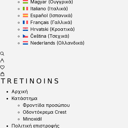
Magyar
(
Ουγγρικά
)
Italiano
(
Ιταλικά
)
Español
(
Ισπανικά
)
Français
(
Γαλλικά
)
Hrvatski
(
Κροατικά
)
Čeština
(
Τσεχικά
)
Nederlands
(
Ολλανδικά
)
Αρχική
Κατάστημα
Φροντίδα προσώπου
Οδοντόκρεμα Crest
Minoxidil
Πολιτική επιστροφής