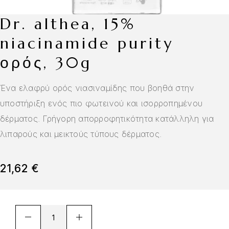
dr. althea, 15%
niacinamide purity
ορός, 30g
Ένα ελαφρύ ορός νιασιναμίδης που βοηθά στην
υποστήριξη ενός πιο φωτεινού και ισορροπημένου
δέρματος. Γρήγορη απορροφητικότητα κατάλληλη για
λιπαρούς και μεικτούς τύπους δέρματος.
21,62
€
A
l