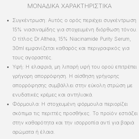
ΜΟΝΑΔΙΚΆ ΧΑΡΑΚΤΗΡΙΣΤΙΚΆ
Συγκέντρωση: Αυτός ο ορός περιέχει συγκέντρωση
15% νιασιναμίδης για στοχευμένη διόρθωση τόνου.
Ο τίτλος Dr.Althea, 15% Niacinamide Purity Serum,
30ml εμφανίζεται καθαρός και περιγραφικός για
τους αγοραστές.
Υφή: Η ελαφριά, μη λιπαρή υφή του ορού επιτρέπει
γρήγορη απορρόφηση. Η αίσθηση γρήγορης
απορρόφησης συμβάλλει στην εύκολη στρώση με
ενυδατικές κρέμες και αντηλιακά.
Φόρμουλα: Η στοχευμένη φόρμουλα περιορίζει
σκόπιμα τις περιττές προσθήκες. Το προϊόν εστιάζει
στην καθαρότητα και την ισορροπία αντί για βαριά
αρώματα ή έλαια.