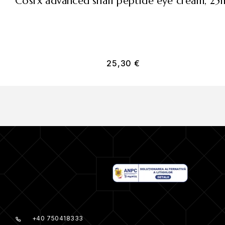
cosrx advanced snail peptide eye cream, 25
25,30
€
+40 750418333