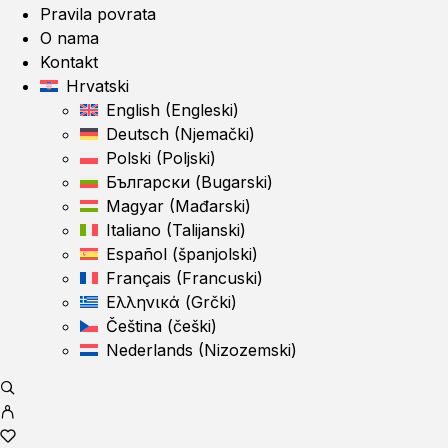
Pravila povrata
O nama
Kontakt
Hrvatski
English
(
Engleski
)
Deutsch
(
Njemački
)
Polski
(
Poljski
)
Български
(
Bugarski
)
Magyar
(
Mađarski
)
Italiano
(
Talijanski
)
Español
(
španjolski
)
Français
(
Francuski
)
Ελληνικά
(
Grčki
)
Čeština
(
češki
)
Nederlands
(
Nizozemski
)