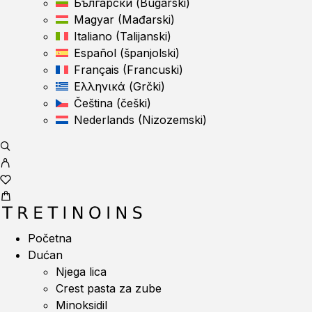
Български
(
Bugarski
)
Magyar
(
Mađarski
)
Italiano
(
Talijanski
)
Español
(
španjolski
)
Français
(
Francuski
)
Ελληνικά
(
Grčki
)
Čeština
(
češki
)
Nederlands
(
Nizozemski
)
Početna
Dućan
Njega lica
Crest pasta za zube
Minoksidil