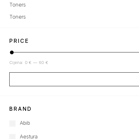
Toners
Toners
PRICE
Cijena:
0 €
—
60 €
BRAND
Abib
Aestura