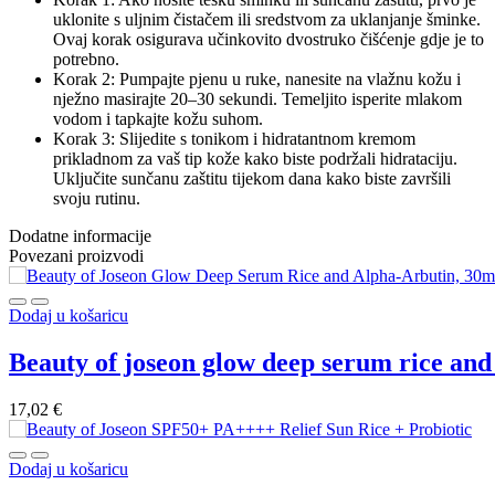
uklonite s uljnim čistačem ili sredstvom za uklanjanje šminke.
Ovaj korak osigurava učinkovito dvostruko čišćenje gdje je to
potrebno.
Korak 2: Pumpajte pjenu u ruke, nanesite na vlažnu kožu i
nježno masirajte 20–30 sekundi. Temeljito isperite mlakom
vodom i tapkajte kožu suhom.
Korak 3: Slijedite s tonikom i hidratantnom kremom
prikladnom za vaš tip kože kako biste podržali hidrataciju.
Uključite sunčanu zaštitu tijekom dana kako biste završili
svoju rutinu.
Dodatne informacije
Povezani proizvodi
Dodaj u košaricu
beauty of joseon glow deep serum rice an
17,02
€
Dodaj u košaricu