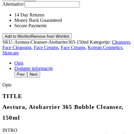
Alternative:
14 Day Returns
Money Back Guaranteed
Secure Payments
Add to Wishlist
Remove from Wishlist
SKU:
Aestura-Cleanser-Atobarrier365-150ml
Kategorije:
Cleansers
,
Face Cleansing
,
Face Creams
,
Face Creams
,
Korean Cosmetics
,
Skincare
Opis
Dodatne informacije
Prev
Next
Opis
TITLE
Aestura, Atobarrier 365 Bubble Cleanser,
150ml
INTRO