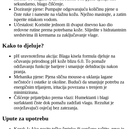
sekundarno, blago čišćenje.
Doziranje pjene: Pumpajte odgovarajuću količinu pjene u
čiste ruke i nanesite na vlažnu kožu. Nježno masirajte, a zatim
isperite mlakom vodom.
Učestalost: Koristite jednom ili dvaput dnevno kao dio
redovne rutine prema potrebama kože. Slijedite s hidratantnim
sredstvima ili kremama za zaključavanje vlage.
Kako to djeluje?
pH uravnotežena akcija: Blaga kisela formula djeluje na
očuvanju prirodnog pH kože blizu 6.0. To pomaže
održavanju funkcije barijere i smanjuje dehidraciju nakon
pranja.
Mehanika pjene: Pjena slična mousse-u uklanja lagane
nečistoće i ostatke iz okoline. Budući da smanjuje potrebu za
energičnim trljanjem, iritacija povezana s trenjem je
minimizirana.
Čišćenje prijateljsko prema vlazi: Humektanti i blagi
surfaktanti čiste dok pomažu zadržati vlagu. Rezultat je
osvježavajući osjećaj bez zatezanja.
Upute za upotrebu
Korak 1: Ako nosite tešku šminku ili sunčanu zaštitu, prvo je