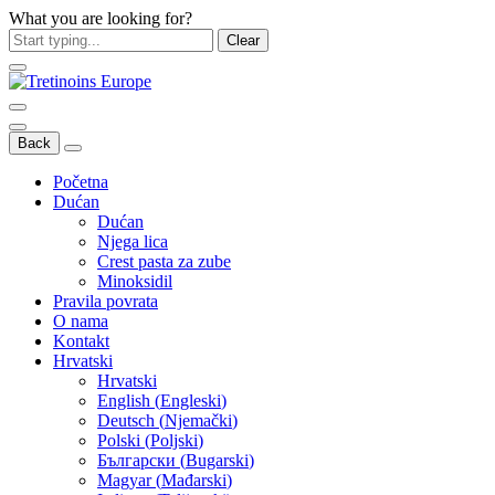
What you are looking for?
Clear
Back
Početna
Dućan
Dućan
Njega lica
Crest pasta za zube
Minoksidil
Pravila povrata
O nama
Kontakt
Hrvatski
Hrvatski
English
(
Engleski
)
Deutsch
(
Njemački
)
Polski
(
Poljski
)
Български
(
Bugarski
)
Magyar
(
Mađarski
)