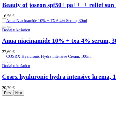
beauty of joseon spf50+ pa++++ relief sun 
16,56
€
Dodaj u košaricu
anua niacinamide 10% + txa 4% serum, 
27,60
€
Dodaj u košaricu
cosrx hyaluronic hydra intensive krema, 
20,70
€
Prev
Next