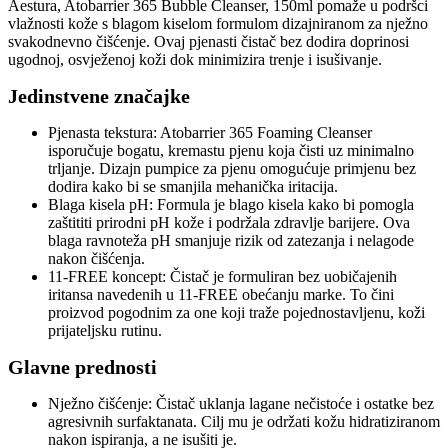
Aestura, Atobarrier 365 Bubble Cleanser, 150ml pomaže u podršci
vlažnosti kože s blagom kiselom formulom dizajniranom za nježno
svakodnevno čišćenje. Ovaj pjenasti čistač bez dodira doprinosi
ugodnoj, osvježenoj koži dok minimizira trenje i isušivanje.
Jedinstvene značajke
Pjenasta tekstura: Atobarrier 365 Foaming Cleanser
isporučuje bogatu, kremastu pjenu koja čisti uz minimalno
trljanje. Dizajn pumpice za pjenu omogućuje primjenu bez
dodira kako bi se smanjila mehanička iritacija.
Blaga kisela pH: Formula je blago kisela kako bi pomogla
zaštititi prirodni pH kože i podržala zdravlje barijere. Ova
blaga ravnoteža pH smanjuje rizik od zatezanja i nelagode
nakon čišćenja.
11-FREE koncept: Čistač je formuliran bez uobičajenih
iritansa navedenih u 11-FREE obećanju marke. To čini
proizvod pogodnim za one koji traže pojednostavljenu, koži
prijateljsku rutinu.
Glavne prednosti
Nježno čišćenje: Čistač uklanja lagane nečistoće i ostatke bez
agresivnih surfaktanata. Cilj mu je održati kožu hidratiziranom
nakon ispiranja, a ne isušiti je.