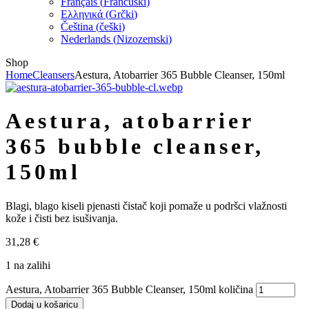
Français
(
Francuski
)
Ελληνικά
(
Grčki
)
Čeština
(
češki
)
Nederlands
(
Nizozemski
)
Shop
Home
Cleansers
Aestura, Atobarrier 365 Bubble Cleanser, 150ml
aestura, atobarrier
365 bubble cleanser,
150ml
Blagi, blago kiseli pjenasti čistač koji pomaže u podršci vlažnosti
kože i čisti bez isušivanja.
31,28
€
1 na zalihi
Aestura, Atobarrier 365 Bubble Cleanser, 150ml količina
Dodaj u košaricu