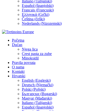
Italiano
(
Talijanski
)
Español
(
španjolski
)
Français
(
Francuski
)
Ελληνικά
(
Grčki
)
Čeština
(
češki
)
Nederlands
(
Nizozemski
)
Početna
Dućan
Njega lica
Crest pasta za zube
Minoksidil
Pravila povrata
O nama
Kontakt
Hrvatski
English
(
Engleski
)
Deutsch
(
Njemački
)
Polski
(
Poljski
)
Български
(
Bugarski
)
Magyar
(
Mađarski
)
Italiano
(
Talijanski
)
Español
(
španjolski
)