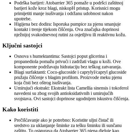
Podrška barijeri: Atobarrier 365 pomaže u podršci zaštitnoj
barijeri kože kroz blagi, niskopH pristup. Korisnici mogu
primijetiti manje isušivanja i održanu udobnost nakon
upotrebe.
Higijena bez dodira: Isporuka pumpice za pjenu smanjuje
kontakt i trenje tijekom čišćenja. Ova značajka doprinosi
nježnijoj svakodnevnoj rutini za osjetljivu ili reaktivnu kožu.
Ključni sastojci
Osnova s humektantima: Sastojci poput glicerina i
propanediola pomažu privući i zadržati vlagu u koži. Ove
komponente podržavaju hidrataciju bez teškog zatvaranja.
Blagi surfaktanti: Coco-glucoside i caprylyl/capryl glucoside
pružaju čišćenje s blagim profilom. Proizvode meku pjenu
koja čisti bez oštrog isušivanja.
Umirujući ekstrakt: Ekstrakt lista Camellia sinensis i tokoferol
navedeni su zbog svojih antioksidativnih i umirujućih
svojstava. Ovi sastojci doprinose ugodnijem iskustvu čišćenja.
Kako koristiti
Prečišćavanje ako je potrebno: Koristite uljni čistač ili
sredstvo za uklanjanje šminke za tešku šminku ili sunčanu
zaštitu. To osigurava da Atobarrier 365 pjena djeluje kao