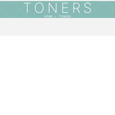
TONERS
HOME
TONERS