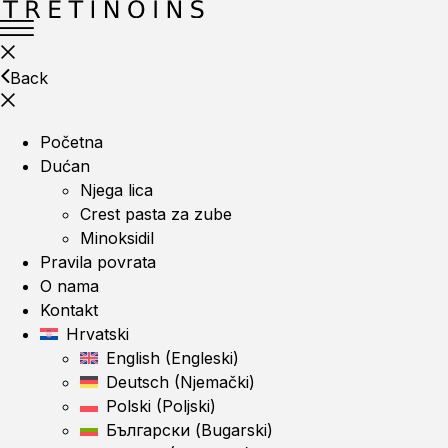
Back
Početna
Dućan
Njega lica
Crest pasta za zube
Minoksidil
Pravila povrata
O nama
Kontakt
Hrvatski
English
(
Engleski
)
Deutsch
(
Njemački
)
Polski
(
Poljski
)
Български
(
Bugarski
)