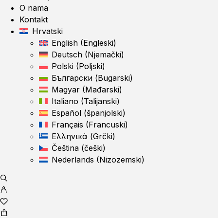
O nama
Kontakt
Hrvatski
English
(
Engleski
)
Deutsch
(
Njemački
)
Polski
(
Poljski
)
Български
(
Bugarski
)
Magyar
(
Mađarski
)
Italiano
(
Talijanski
)
Español
(
španjolski
)
Français
(
Francuski
)
Ελληνικά
(
Grčki
)
Čeština
(
češki
)
Nederlands
(
Nizozemski
)