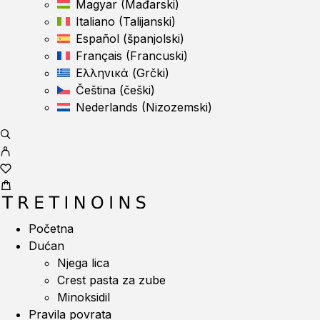
Magyar
(
Mađarski
)
Italiano
(
Talijanski
)
Español
(
španjolski
)
Français
(
Francuski
)
Ελληνικά
(
Grčki
)
Čeština
(
češki
)
Nederlands
(
Nizozemski
)
Početna
Dućan
Njega lica
Crest pasta za zube
Minoksidil
Pravila povrata