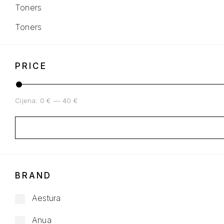
Toners
Toners
PRICE
Cijena:
0 €
—
40 €
BRAND
Aestura
Anua