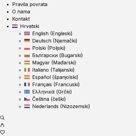
Pravila povrata
O nama
Kontakt
Hrvatski
English
(
Engleski
)
Deutsch
(
Njemački
)
Polski
(
Poljski
)
Български
(
Bugarski
)
Magyar
(
Mađarski
)
Italiano
(
Talijanski
)
Español
(
španjolski
)
Français
(
Francuski
)
Ελληνικά
(
Grčki
)
Čeština
(
češki
)
Nederlands
(
Nizozemski
)