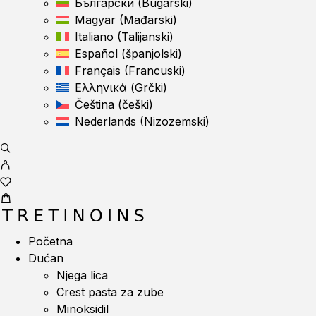
Български
(
Bugarski
)
Magyar
(
Mađarski
)
Italiano
(
Talijanski
)
Español
(
španjolski
)
Français
(
Francuski
)
Ελληνικά
(
Grčki
)
Čeština
(
češki
)
Nederlands
(
Nizozemski
)
Početna
Dućan
Njega lica
Crest pasta za zube
Minoksidil