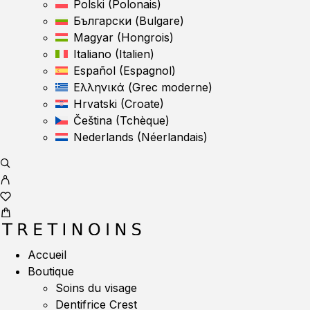
Polski
(
Polonais
)
Български
(
Bulgare
)
Magyar
(
Hongrois
)
Italiano
(
Italien
)
Español
(
Espagnol
)
Ελληνικά
(
Grec moderne
)
Hrvatski
(
Croate
)
Čeština
(
Tchèque
)
Nederlands
(
Néerlandais
)
Accueil
Boutique
Soins du visage
Dentifrice Crest