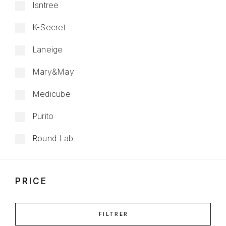
Isntree
K-Secret
Laneige
Mary&May
Medicube
Purito
Round Lab
PRICE
FILTRER