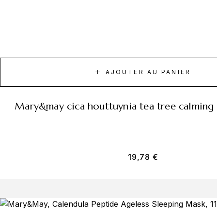
AJOUTER AU PANIER
mary&may cica houttuynia tea tree calmin
19,78
€