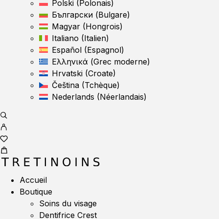
Polski
(
Polonais
)
Български
(
Bulgare
)
Magyar
(
Hongrois
)
Italiano
(
Italien
)
Español
(
Espagnol
)
Ελληνικά
(
Grec moderne
)
Hrvatski
(
Croate
)
Čeština
(
Tchèque
)
Nederlands
(
Néerlandais
)
Accueil
Boutique
Soins du visage
Dentifrice Crest