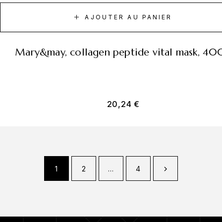
AJOUTER AU PANIER
mary&may, collagen peptide vital mask, 4
20,24
€
1
2
…
4