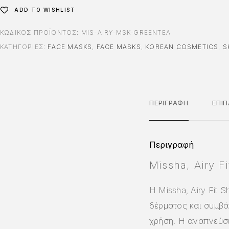
ADD TO WISHLIST
ΚΩΔΙΚΌΣ ΠΡΟΪΌΝΤΟΣ:
MIS-AIRY-MSK-GREENTEA
ΚΑΤΗΓΟΡΊΕΣ:
FACE MASKS
,
FACE MASKS
,
KOREAN COSMETICS
,
S
ΠΕΡΙΓΡΑΦΉ
ΕΠΙ
Περιγραφή
Missha, Airy F
Η Missha, Airy Fit
δέρματος και συμβά
χρήση. Η αναπνεύσι