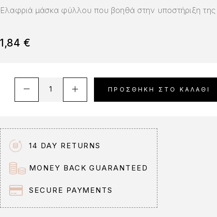
Ελαφριά μάσκα φύλλου που βοηθά στην υποστήριξη της 
1,84
€
A
ΠΡΟΣΘΉΚΗ ΣΤΟ ΚΑΛΆΘΙ
l
t
e
r
n
14 DAY RETURNS
a
t
MONEY BACK GUARANTEED
i
v
SECURE PAYMENTS
e
: