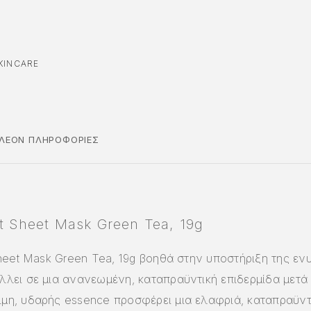
KINCARE
ΠΛΈΟΝ ΠΛΗΡΟΦΟΡΊΕΣ
it Sheet Mask Green Tea, 19g
 Sheet Mask Green Tea, 19g βοηθά στην υποστήριξη της ε
λλει σε μια ανανεωμένη, καταπραϋντική επιδερμίδα μετά
μη, υδαρής essence προσφέρει μια ελαφριά, καταπραϋντ