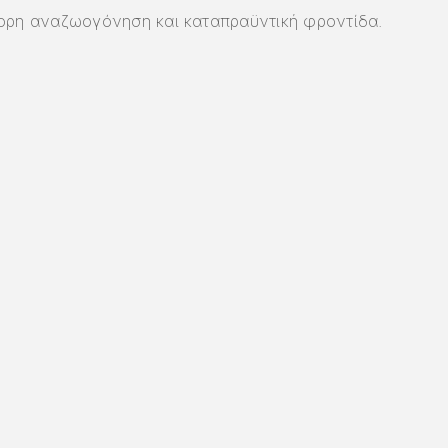
γορη αναζωογόνηση και καταπραϋντική φροντίδα.