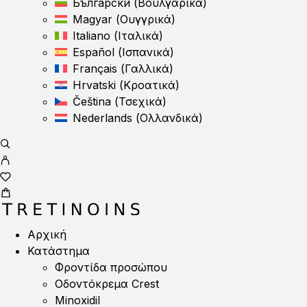
Български
(
Βουλγαρικά
)
Magyar
(
Ουγγρικά
)
Italiano
(
Ιταλικά
)
Español
(
Ισπανικά
)
Français
(
Γαλλικά
)
Hrvatski
(
Κροατικά
)
Čeština
(
Τσεχικά
)
Nederlands
(
Ολλανδικά
)
Αρχική
Κατάστημα
Φροντίδα προσώπου
Οδοντόκρεμα Crest
Minoxidil