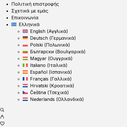
Πολιτική επιστροφής
Σχετικά με εμάς
Επικοινωνία
Ελληνικά
English
(
Αγγλικά
)
Deutsch
(
Γερμανικά
)
Polski
(
Πολωνικά
)
Български
(
Βουλγαρικά
)
Magyar
(
Ουγγρικά
)
Italiano
(
Ιταλικά
)
Español
(
Ισπανικά
)
Français
(
Γαλλικά
)
Hrvatski
(
Κροατικά
)
Čeština
(
Τσεχικά
)
Nederlands
(
Ολλανδικά
)