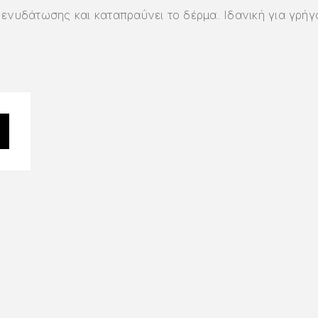
ενυδάτωσης και καταπραΰνει το δέρμα. Ιδανική για γρή