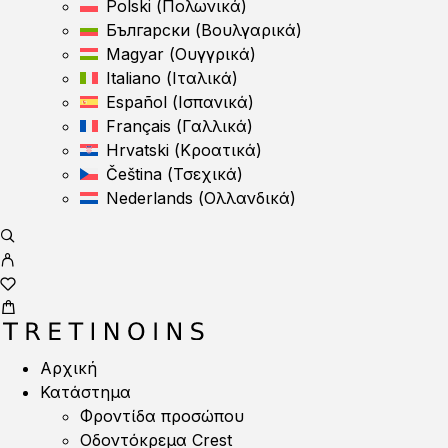
Polski
(
Πολωνικά
)
Български
(
Βουλγαρικά
)
Magyar
(
Ουγγρικά
)
Italiano
(
Ιταλικά
)
Español
(
Ισπανικά
)
Français
(
Γαλλικά
)
Hrvatski
(
Κροατικά
)
Čeština
(
Τσεχικά
)
Nederlands
(
Ολλανδικά
)
Αρχική
Κατάστημα
Φροντίδα προσώπου
Οδοντόκρεμα Crest