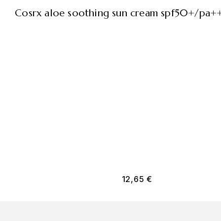
cosrx aloe soothing sun cream spf50+/pa+
12,65
€