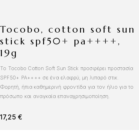
tocobo, cotton soft sun
stick spf50+ pa++++,
19g
Το Tocobo Cotton Soft Sun Stick προσφέρει προστασία
SPF50+ PA++++ σε ένα ελαφρύ, μη λιπαρό στικ.
Φορητή, ήπια καθημερινή φροντίδα για τον ήλιο για το
πρόσωπο και αναγκαία επαναχρησιμοποίηση.
17,25
€