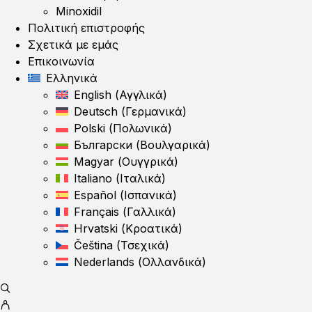
Minoxidil
Πολιτική επιστροφής
Σχετικά με εμάς
Επικοινωνία
Ελληνικά
English
(
Αγγλικά
)
Deutsch
(
Γερμανικά
)
Polski
(
Πολωνικά
)
Български
(
Βουλγαρικά
)
Magyar
(
Ουγγρικά
)
Italiano
(
Ιταλικά
)
Español
(
Ισπανικά
)
Français
(
Γαλλικά
)
Hrvatski
(
Κροατικά
)
Čeština
(
Τσεχικά
)
Nederlands
(
Ολλανδικά
)