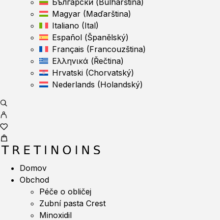
Български
(
Bulharština
)
Magyar
(
Maďarština
)
Italiano
(
Ital
)
Español
(
Španělský
)
Français
(
Francouzština
)
Ελληνικά
(
Řečtina
)
Hrvatski
(
Chorvatský
)
Nederlands
(
Holandský
)
Domov
Obchod
Péče o obličej
Zubní pasta Crest
Minoxidil