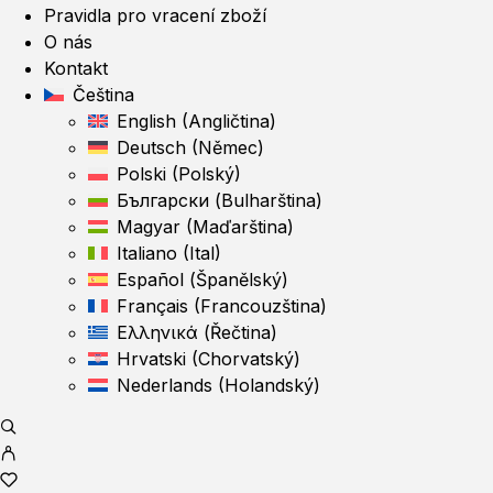
Pravidla pro vracení zboží
O nás
Kontakt
Čeština
English
(
Angličtina
)
Deutsch
(
Němec
)
Polski
(
Polský
)
Български
(
Bulharština
)
Magyar
(
Maďarština
)
Italiano
(
Ital
)
Español
(
Španělský
)
Français
(
Francouzština
)
Ελληνικά
(
Řečtina
)
Hrvatski
(
Chorvatský
)
Nederlands
(
Holandský
)