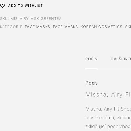
ADD TO WISHLIST
SKU:
MIS-AIRY-MSK-GREENTEA
KATEGORIE:
FACE MASKS
,
FACE MASKS
,
KOREAN COSMETICS
,
SK
POPIS
DALŠÍ IN
Popis
Missha, Airy F
Missha, Airy Fit She
osvěženému, zklidně
zklidňující pocit vho