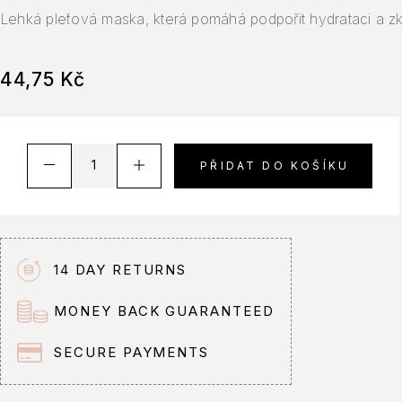
Lehká pleťová maska, která pomáhá podpořit hydrataci a zklidň
44,75
Kč
A
PŘIDAT DO KOŠÍKU
l
t
e
r
n
14 DAY RETURNS
a
t
MONEY BACK GUARANTEED
i
v
SECURE PAYMENTS
e
: