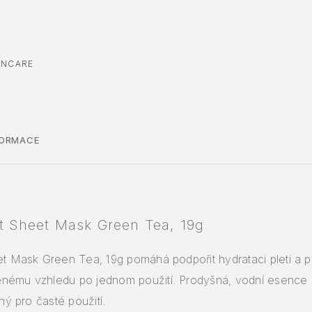
INCARE
FORMACE
it Sheet Mask Green Tea, 19g
et Mask Green Tea, 19g pomáhá podpořit hydrataci pleti a př
nému vzhledu po jednom použití. Prodyšná, vodní esence p
dný pro časté použití.