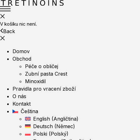
V košíku nic není.
Back
Domov
Obchod
Péče o obličej
Zubní pasta Crest
Minoxidil
Pravidla pro vracení zboží
O nás
Kontakt
Čeština
English
(
Angličtina
)
Deutsch
(
Němec
)
Polski
(
Polský
)