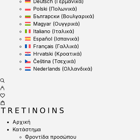
Deutsch
(
Γερμανικά
)
Polski
(
Πολωνικά
)
Български
(
Βουλγαρικά
)
Magyar
(
Ουγγρικά
)
Italiano
(
Ιταλικά
)
Español
(
Ισπανικά
)
Français
(
Γαλλικά
)
Hrvatski
(
Κροατικά
)
Čeština
(
Τσεχικά
)
Nederlands
(
Ολλανδικά
)
Αρχική
Κατάστημα
Φροντίδα προσώπου