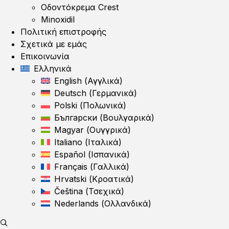
Οδοντόκρεμα Crest
Minoxidil
Πολιτική επιστροφής
Σχετικά με εμάς
Επικοινωνία
Ελληνικά
English
(
Αγγλικά
)
Deutsch
(
Γερμανικά
)
Polski
(
Πολωνικά
)
Български
(
Βουλγαρικά
)
Magyar
(
Ουγγρικά
)
Italiano
(
Ιταλικά
)
Español
(
Ισπανικά
)
Français
(
Γαλλικά
)
Hrvatski
(
Κροατικά
)
Čeština
(
Τσεχικά
)
Nederlands
(
Ολλανδικά
)