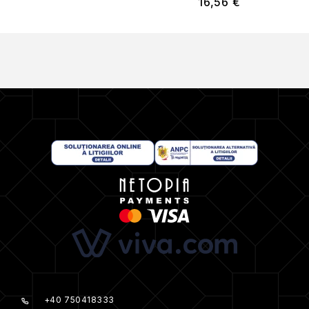
16,56
€
+40 750418333