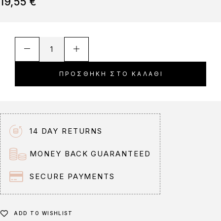
19,55
€
A
l
t
ΠΡΟΣΘΉΚΗ ΣΤΟ ΚΑΛΆΘΙ
e
r
n
a
t
14 DAY RETURNS
i
v
MONEY BACK GUARANTEED
e
:
SECURE PAYMENTS
ADD TO WISHLIST