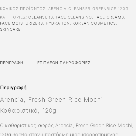
ΚΩΔΙΚΌΣ ΠΡΟΪΌΝΤΟΣ:
ARENCIA-CLEANSER-GREENRICE-120G
ΚΑΤΗΓΟΡΊΕΣ:
CLEANSERS
,
FACE CLEANSING
,
FACE CREAMS
,
FACE MOISTURIZERS
,
HYDRATION
,
KOREAN COSMETICS
,
SKINCARE
ΠΕΡΙΓΡΑΦΉ
ΕΠΙΠΛΈΟΝ ΠΛΗΡΟΦΟΡΊΕΣ
Περιγραφή
Arencia, Fresh Green Rice Mochi
Καθαριστικό, 120g
Ο καθαριστικός αφρός Arencia, Fresh Green Rice Mochi,
120g βοηθά στην υποστήριξη μιας ισορροπημένης,