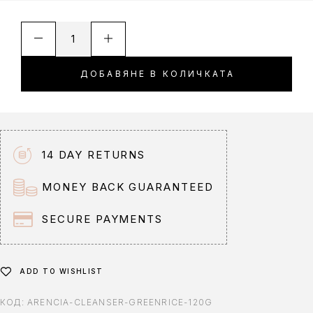
A
l
t
ДОБАВЯНЕ В КОЛИЧКАТА
e
r
n
a
t
14 DAY RETURNS
i
v
MONEY BACK GUARANTEED
e
:
SECURE PAYMENTS
ADD TO WISHLIST
КОД:
ARENCIA-CLEANSER-GREENRICE-120G