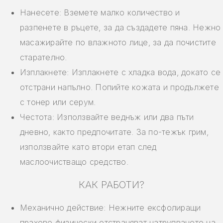
Нанесете: Вземете малко количество и
разпенете в ръцете, за да създадете пяна. Нежно
масажирайте по влажното лице, за да почистите
старателно.
Изплакнете: Изплакнете с хладка вода, докато се
отстрани напълно. Попийте кожата и продължете
с тонер или серум.
Честота: Използвайте веднъж или два пъти
дневно, както предпочитате. За по-тежък грим,
използвайте като втори етап след
маслоочистващо средство.
КАК РАБОТИ?
Механично действие: Нежните ексфолиращи
прахове физически отстраняват натрупването на