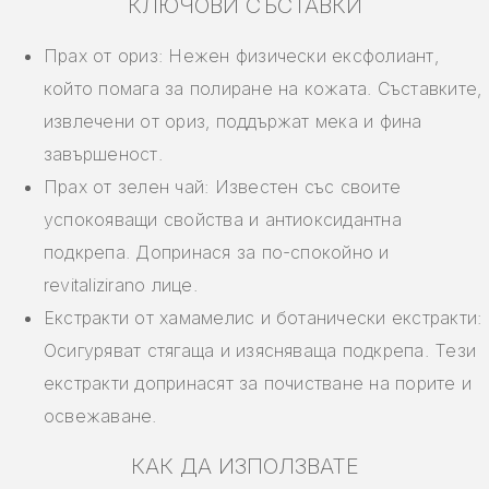
КЛЮЧОВИ СЪСТАВКИ
Прах от ориз: Нежен физически ексфолиант,
който помага за полиране на кожата. Съставките,
извлечени от ориз, поддържат мека и фина
завършеност.
Прах от зелен чай: Известен със своите
успокояващи свойства и антиоксидантна
подкрепа. Допринася за по-спокойно и
revitalizirano лице.
Екстракти от хамамелис и ботанически екстракти:
Осигуряват стягаща и изясняваща подкрепа. Тези
екстракти допринасят за почистване на порите и
освежаване.
КАК ДА ИЗПОЛЗВАТЕ