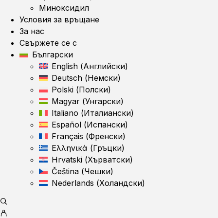
Миноксидил
Условия за връщане
За нас
Свържете се с
Български
English
(
Английски
)
Deutsch
(
Немски
)
Polski
(
Полски
)
Magyar
(
Унгарски
)
Italiano
(
Италиански
)
Español
(
Испански
)
Français
(
Френски
)
Ελληνικά
(
Гръцки
)
Hrvatski
(
Хърватски
)
Čeština
(
Чешки
)
Nederlands
(
Холандски
)