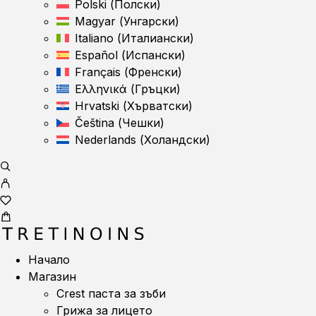
Polski
(
Полски
)
Magyar
(
Унгарски
)
Italiano
(
Италиански
)
Español
(
Испански
)
Français
(
Френски
)
Ελληνικά
(
Гръцки
)
Hrvatski
(
Хърватски
)
Čeština
(
Чешки
)
Nederlands
(
Холандски
)
Начало
Магазин
Crest паста за зъби
Грижа за лицето