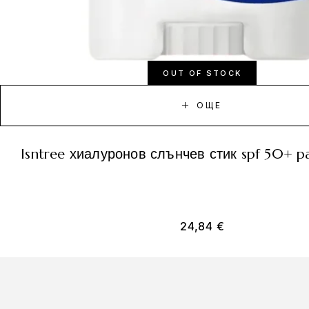
OUT OF STOCK
ОЩЕ
isntree хиалуронов слънчев стик spf 50+ p
24,84
€