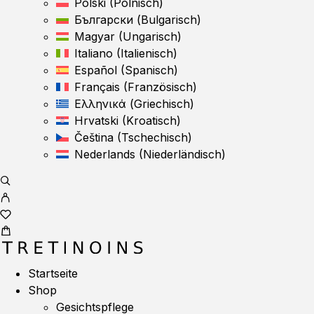
Polski
(
Polnisch
)
Български
(
Bulgarisch
)
Magyar
(
Ungarisch
)
Italiano
(
Italienisch
)
Español
(
Spanisch
)
Français
(
Französisch
)
Ελληνικά
(
Griechisch
)
Hrvatski
(
Kroatisch
)
Čeština
(
Tschechisch
)
Nederlands
(
Niederländisch
)
Startseite
Shop
Gesichtspflege