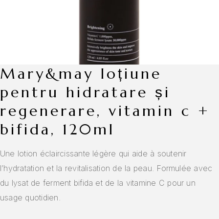
mary&may loțiune
pentru hidratare și
regenerare, vitamin c +
bifida, 120ml
Une lotion éclaircissante légère qui aide à soutenir
l’hydratation et la revitalisation de la peau. Formulée avec
du lysat de ferment bifida et de la vitamine C pour un
usage quotidien.