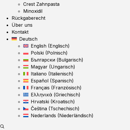
Crest Zahnpasta
Minoxidil
Rückgaberecht
Über uns
Kontakt
Deutsch
English
(
Englisch
)
Polski
(
Polnisch
)
Български
(
Bulgarisch
)
Magyar
(
Ungarisch
)
Italiano
(
Italienisch
)
Español
(
Spanisch
)
Français
(
Französisch
)
Ελληνικά
(
Griechisch
)
Hrvatski
(
Kroatisch
)
Čeština
(
Tschechisch
)
Nederlands
(
Niederländisch
)