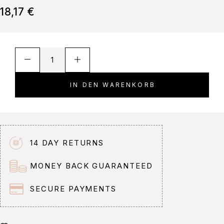
18,17
€
A
l
t
IN DEN WARENKORB
e
r
n
a
t
14 DAY RETURNS
i
v
MONEY BACK GUARANTEED
e
:
SECURE PAYMENTS