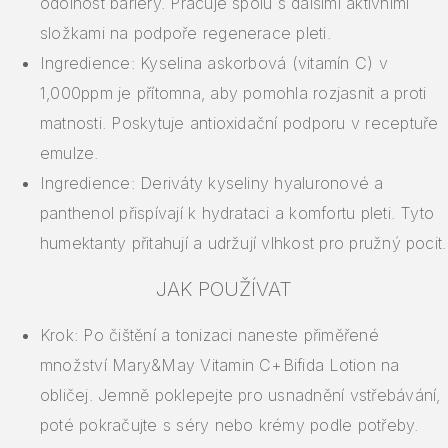
odolnost bariéry. Pracuje spolu s dalšími aktivními
složkami na podpoře regenerace pleti.
Ingredience: Kyselina askorbová (vitamín C) v
1,000ppm je přítomna, aby pomohla rozjasnit a proti
matnosti. Poskytuje antioxidační podporu v receptuře
emulze.
Ingredience: Deriváty kyseliny hyaluronové a
panthenol přispívají k hydrataci a komfortu pleti. Tyto
humektanty přitahují a udržují vlhkost pro pružný pocit.
JAK POUŽÍVAT
Krok: Po čištění a tonizaci naneste přiměřené
množství Mary&May Vitamin C+Bifida Lotion na
obličej. Jemně poklepejte pro usnadnění vstřebávání,
poté pokračujte s séry nebo krémy podle potřeby.