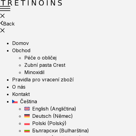
Back
Domov
Obchod
Péče o obličej
Zubní pasta Crest
Minoxidil
Pravidla pro vracení zboží
O nás
Kontakt
Čeština
English
(
Angličtina
)
Deutsch
(
Němec
)
Polski
(
Polský
)
Български
(
Bulharština
)