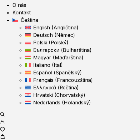
O nás
Kontakt
Čeština
English
(
Angličtina
)
Deutsch
(
Němec
)
Polski
(
Polský
)
Български
(
Bulharština
)
Magyar
(
Maďarština
)
Italiano
(
Ital
)
Español
(
Španělský
)
Français
(
Francouzština
)
Ελληνικά
(
Řečtina
)
Hrvatski
(
Chorvatský
)
Nederlands
(
Holandský
)