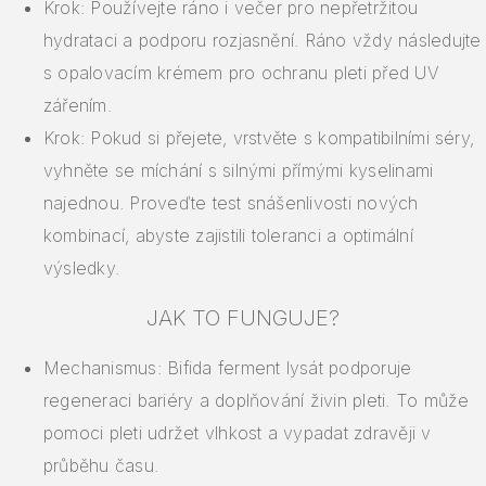
Krok: Používejte ráno i večer pro nepřetržitou
hydrataci a podporu rozjasnění. Ráno vždy následujte
s opalovacím krémem pro ochranu pleti před UV
zářením.
Krok: Pokud si přejete, vrstvěte s kompatibilními séry,
vyhněte se míchání s silnými přímými kyselinami
najednou. Proveďte test snášenlivosti nových
kombinací, abyste zajistili toleranci a optimální
výsledky.
JAK TO FUNGUJE?
Mechanismus: Bifida ferment lysát podporuje
regeneraci bariéry a doplňování živin pleti. To může
pomoci pleti udržet vlhkost a vypadat zdravěji v
průběhu času.