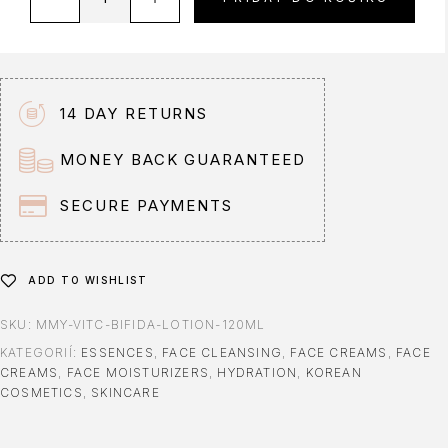
l
t
e
r
n
14 DAY RETURNS
a
t
MONEY BACK GUARANTEED
i
v
SECURE PAYMENTS
e
:
ADD TO WISHLIST
SKU:
MMY-VITC-BIFIDA-LOTION-120ML
KATEGORIÍ:
ESSENCES
,
FACE CLEANSING
,
FACE CREAMS
,
FACE
CREAMS
,
FACE MOISTURIZERS
,
HYDRATION
,
KOREAN
COSMETICS
,
SKINCARE