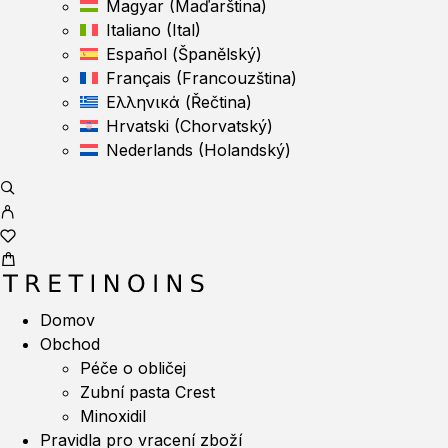
Magyar
(
Maďarština
)
Italiano
(
Ital
)
Español
(
Španělský
)
Français
(
Francouzština
)
Ελληνικά
(
Řečtina
)
Hrvatski
(
Chorvatský
)
Nederlands
(
Holandský
)
Domov
Obchod
Péče o obličej
Zubní pasta Crest
Minoxidil
Pravidla pro vracení zboží