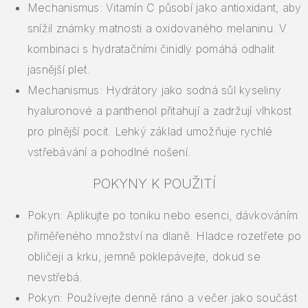
Mechanismus: Vitamín C působí jako antioxidant, aby
snížil známky matnosti a oxidovaného melaninu. V
kombinaci s hydratačními činidly pomáhá odhalit
jasnější pleť.
Mechanismus: Hydrátory jako sodná sůl kyseliny
hyaluronové a panthenol přitahují a zadržují vlhkost
pro plnější pocit. Lehký základ umožňuje rychlé
vstřebávání a pohodlné nošení.
POKYNY K POUŽITÍ
Pokyn: Aplikujte po toniku nebo esenci, dávkováním
přiměřeného množství na dlaně. Hladce rozetřete po
obličeji a krku, jemně poklepávejte, dokud se
nevstřebá.
Pokyn: Používejte denně ráno a večer jako součást