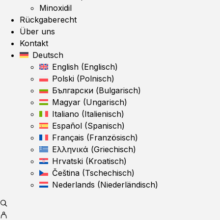
Minoxidil
Rückgaberecht
Über uns
Kontakt
Deutsch
English
(
Englisch
)
Polski
(
Polnisch
)
Български
(
Bulgarisch
)
Magyar
(
Ungarisch
)
Italiano
(
Italienisch
)
Español
(
Spanisch
)
Français
(
Französisch
)
Ελληνικά
(
Griechisch
)
Hrvatski
(
Kroatisch
)
Čeština
(
Tschechisch
)
Nederlands
(
Niederländisch
)