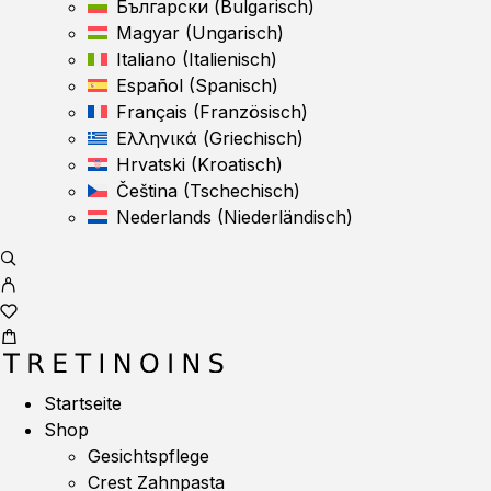
Български
(
Bulgarisch
)
Magyar
(
Ungarisch
)
Italiano
(
Italienisch
)
Español
(
Spanisch
)
Français
(
Französisch
)
Ελληνικά
(
Griechisch
)
Hrvatski
(
Kroatisch
)
Čeština
(
Tschechisch
)
Nederlands
(
Niederländisch
)
Startseite
Shop
Gesichtspflege
Crest Zahnpasta