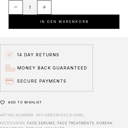
A
l
t
IN DEN WARENKORB
e
r
n
a
t
14 DAY RETURNS
i
v
MONEY BACK GUARANTEED
e
:
SECURE PAYMENTS
ADD TO WISHLIST
ARTIKELNUMMER:
AXY‑SERUM‑DSCG‑50ML
KATEGORIEN:
FACE SERUMS
,
FACE TREATMENTS
,
KOREAN