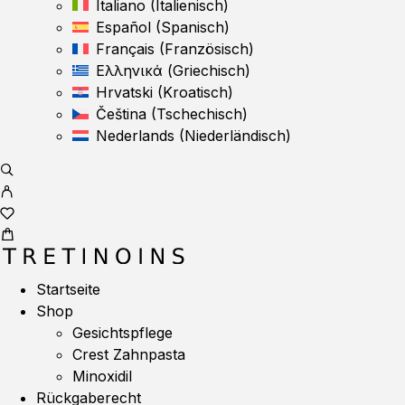
Italiano
(
Italienisch
)
Español
(
Spanisch
)
Français
(
Französisch
)
Ελληνικά
(
Griechisch
)
Hrvatski
(
Kroatisch
)
Čeština
(
Tschechisch
)
Nederlands
(
Niederländisch
)
Startseite
Shop
Gesichtspflege
Crest Zahnpasta
Minoxidil
Rückgaberecht