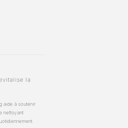
vitalise la
g aide à soutenir
e nettoyant
quotidiennement.