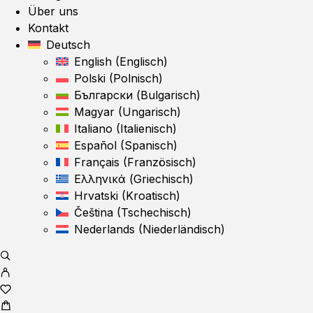
Über uns
Kontakt
Deutsch
English
(
Englisch
)
Polski
(
Polnisch
)
Български
(
Bulgarisch
)
Magyar
(
Ungarisch
)
Italiano
(
Italienisch
)
Español
(
Spanisch
)
Français
(
Französisch
)
Ελληνικά
(
Griechisch
)
Hrvatski
(
Kroatisch
)
Čeština
(
Tschechisch
)
Nederlands
(
Niederländisch
)