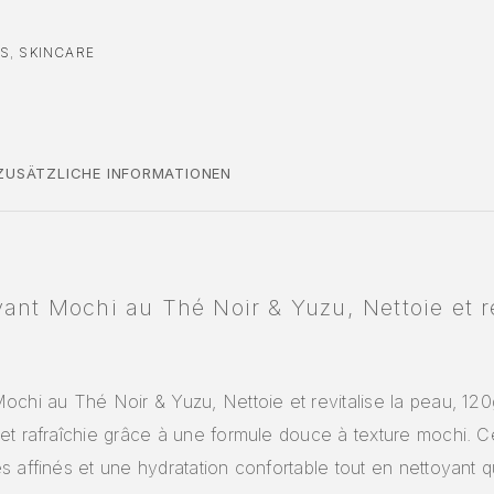
CS
,
SKINCARE
ZUSÄTZLICHE INFORMATIONEN
ant Mochi au Thé Noir & Yuzu, Nettoie et re
ochi au Thé Noir & Yuzu, Nettoie et revitalise la peau, 120
et rafraîchie grâce à une formule douce à texture mochi. C
s affinés et une hydratation confortable tout en nettoyant 