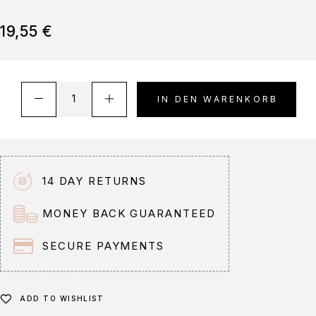
19,55
€
A
IN DEN WARENKORB
l
t
e
r
n
14 DAY RETURNS
a
t
MONEY BACK GUARANTEED
i
v
SECURE PAYMENTS
e
:
ADD TO WISHLIST