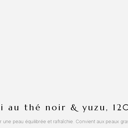
hi au thé noir & yuzu, 12
ir une peau équilibrée et rafraîchie. Convient aux peaux gr