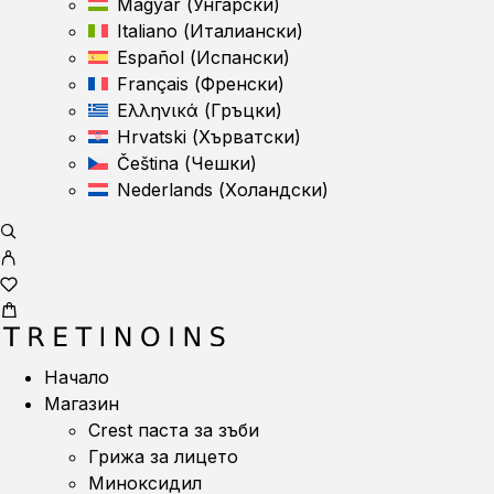
Magyar
(
Унгарски
)
Italiano
(
Италиански
)
Español
(
Испански
)
Français
(
Френски
)
Ελληνικά
(
Гръцки
)
Hrvatski
(
Хърватски
)
Čeština
(
Чешки
)
Nederlands
(
Холандски
)
Начало
Магазин
Crest паста за зъби
Грижа за лицето
Миноксидил