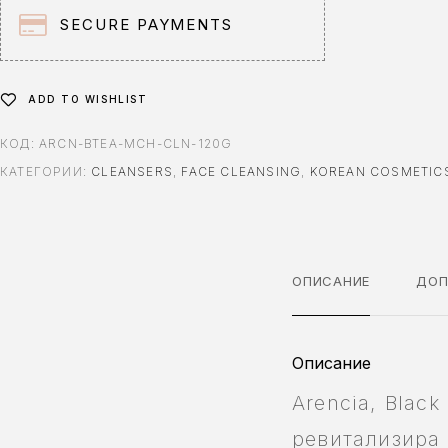
:
SECURE PAYMENTS
ADD TO WISHLIST
КОД:
ARCN-BTEA-MCH-CLN-120G
КАТЕГОРИИ:
CLEANSERS
,
FACE CLEANSING
,
KOREAN COSMETIC
ОПИСАНИЕ
ДОП
Описание
Arencia, Black
ревитализира 