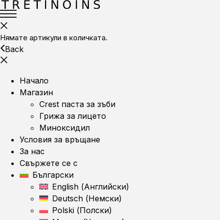
Нямате артикули в количката.
Back
Начало
Магазин
Crest паста за зъби
Грижа за лицето
Миноксидил
Условия за връщане
За нас
Свържете се с
Български
English
(
Английски
)
Deutsch
(
Немски
)
Polski
(
Полски
)