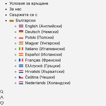
Условия за връщане
За нас
Свържете се с
Български
English
(
Английски
)
Deutsch
(
Немски
)
Polski
(
Полски
)
Magyar
(
Унгарски
)
Italiano
(
Италиански
)
Español
(
Испански
)
Français
(
Френски
)
Ελληνικά
(
Гръцки
)
Hrvatski
(
Хърватски
)
Čeština
(
Чешки
)
Nederlands
(
Холандски
)