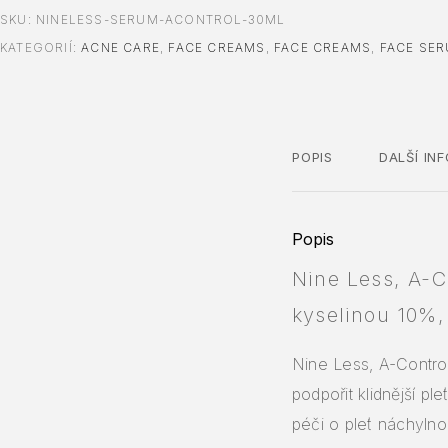
SKU:
NINELESS-SERUM-ACONTROL-30ML
KATEGORIÍ:
ACNE CARE
,
FACE CREAMS
,
FACE CREAMS
,
FACE SE
POPIS
DALŠÍ IN
Popis
Nine Less, A-C
kyselinou 10%,
Nine Less, A-Contro
podpořit klidnější pl
péči o pleť náchyln