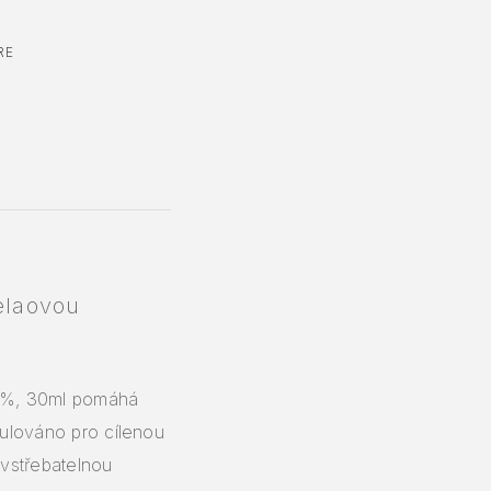
RE
elaovou
10%, 30ml pomáhá
rmulováno pro cílenou
 vstřebatelnou