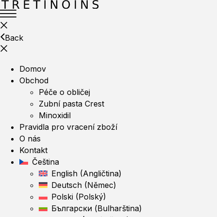
Back
Domov
Obchod
Péče o obličej
Zubní pasta Crest
Minoxidil
Pravidla pro vracení zboží
O nás
Kontakt
Čeština
English
(
Angličtina
)
Deutsch
(
Němec
)
Polski
(
Polský
)
Български
(
Bulharština
)