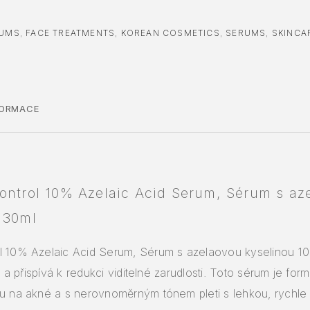
RUMS
,
FACE TREATMENTS
,
KOREAN COSMETICS
,
SERUMS
,
SKINCA
FORMACE
ontrol 10% Azelaic Acid Serum, Sérum s az
 30ml
l 10% Azelaic Acid Serum, Sérum s azelaovou kyselinou 
eť a přispívá k redukci viditelné zarudlosti. Toto sérum je fo
ou na akné a s nerovnoměrným tónem pleti s lehkou, rychle