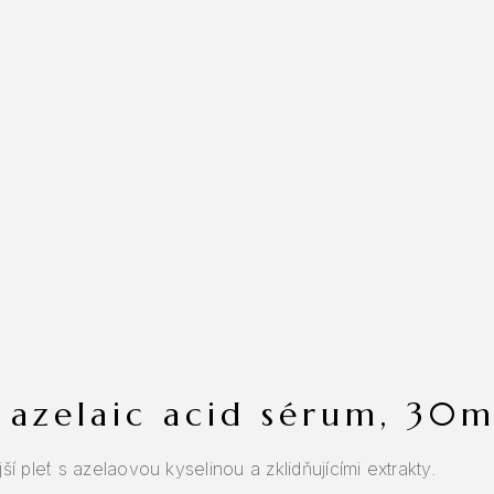
% azelaic acid sérum, 30m
 pleť s azelaovou kyselinou a zklidňujícími extrakty.