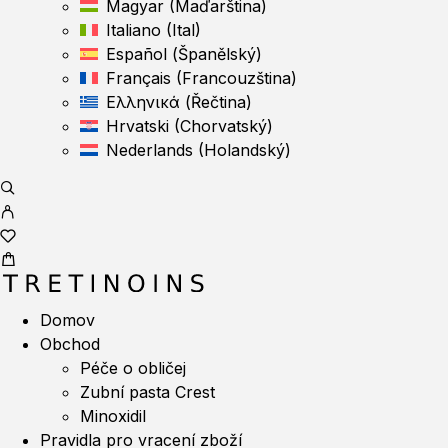
Magyar
(
Maďarština
)
Italiano
(
Ital
)
Español
(
Španělský
)
Français
(
Francouzština
)
Ελληνικά
(
Řečtina
)
Hrvatski
(
Chorvatský
)
Nederlands
(
Holandský
)
Domov
Obchod
Péče o obličej
Zubní pasta Crest
Minoxidil
Pravidla pro vracení zboží