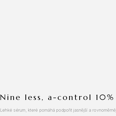
nine less, a-control 10
Lehké sérum, které pomáhá podpořit jasnější a rovnoměrnější