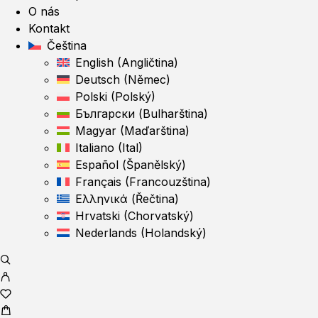
O nás
Kontakt
Čeština
English
(
Angličtina
)
Deutsch
(
Němec
)
Polski
(
Polský
)
Български
(
Bulharština
)
Magyar
(
Maďarština
)
Italiano
(
Ital
)
Español
(
Španělský
)
Français
(
Francouzština
)
Ελληνικά
(
Řečtina
)
Hrvatski
(
Chorvatský
)
Nederlands
(
Holandský
)