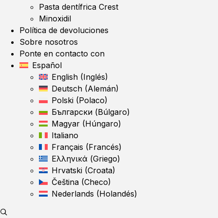
Pasta dentífrica Crest
Minoxidil
Política de devoluciones
Sobre nosotros
Ponte en contacto con
Español
English
(
Inglés
)
Deutsch
(
Alemán
)
Polski
(
Polaco
)
Български
(
Búlgaro
)
Magyar
(
Húngaro
)
Italiano
Français
(
Francés
)
Ελληνικά
(
Griego
)
Hrvatski
(
Croata
)
Čeština
(
Checo
)
Nederlands
(
Holandés
)