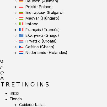
Deutsch
(
Alemán
)
Polski
(
Polaco
)
Български
(
Búlgaro
)
Magyar
(
Húngaro
)
Italiano
Français
(
Francés
)
Ελληνικά
(
Griego
)
Hrvatski
(
Croata
)
Čeština
(
Checo
)
Nederlands
(
Holandés
)
Inicio
Tienda
Cuidado facial