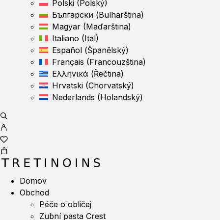
Polski
(
Polský
)
Български
(
Bulharština
)
Magyar
(
Maďarština
)
Italiano
(
Ital
)
Español
(
Španělský
)
Français
(
Francouzština
)
Ελληνικά
(
Řečtina
)
Hrvatski
(
Chorvatský
)
Nederlands
(
Holandský
)
Domov
Obchod
Péče o obličej
Zubní pasta Crest