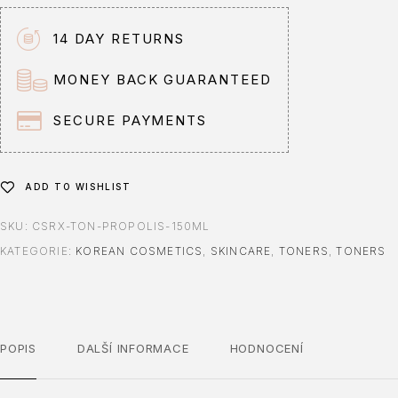
r
n
14 DAY RETURNS
a
t
MONEY BACK GUARANTEED
i
v
SECURE PAYMENTS
e
:
ADD TO WISHLIST
SKU:
CSRX-TON-PROPOLIS-150ML
KATEGORIE:
KOREAN COSMETICS
,
SKINCARE
,
TONERS
,
TONERS
POPIS
DALŠÍ INFORMACE
HODNOCENÍ