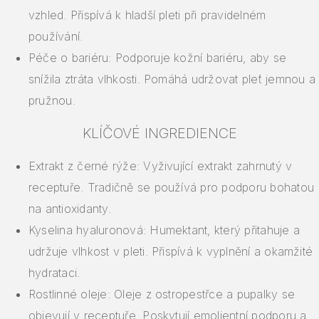
vzhled. Přispívá k hladší pleti při pravidelném
používání.
Péče o bariéru: Podporuje kožní bariéru, aby se
snížila ztráta vlhkosti. Pomáhá udržovat pleť jemnou a
pružnou.
KLÍČOVÉ INGREDIENCE
Extrakt z černé rýže: Vyživující extrakt zahrnutý v
receptuře. Tradičně se používá pro podporu bohatou
na antioxidanty.
Kyselina hyaluronová: Humektant, který přitahuje a
udržuje vlhkost v pleti. Přispívá k vyplnění a okamžité
hydrataci.
Rostlinné oleje: Oleje z ostropestřce a pupalky se
objevují v receptuře. Poskytují emolientní podporu a