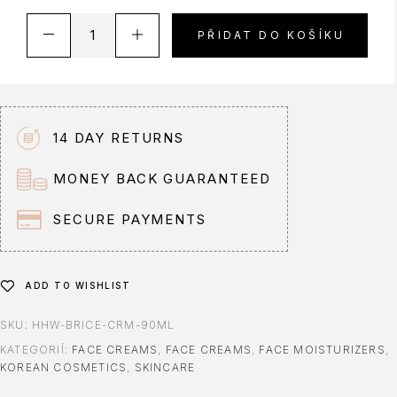
A
PŘIDAT DO KOŠÍKU
l
t
e
r
n
14 DAY RETURNS
a
t
MONEY BACK GUARANTEED
i
v
SECURE PAYMENTS
e
:
ADD TO WISHLIST
SKU:
HHW-BRICE-CRM-90ML
KATEGORIÍ:
FACE CREAMS
,
FACE CREAMS
,
FACE MOISTURIZERS
,
KOREAN COSMETICS
,
SKINCARE