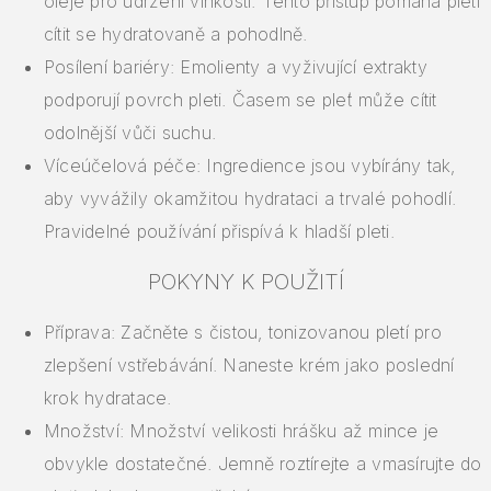
oleje pro udržení vlhkosti. Tento přístup pomáhá pleti
cítit se hydratovaně a pohodlně.
Posílení bariéry: Emolienty a vyživující extrakty
podporují povrch pleti. Časem se pleť může cítit
odolnější vůči suchu.
Víceúčelová péče: Ingredience jsou vybírány tak,
aby vyvážily okamžitou hydrataci a trvalé pohodlí.
Pravidelné používání přispívá k hladší pleti.
POKYNY K POUŽITÍ
Příprava: Začněte s čistou, tonizovanou pletí pro
zlepšení vstřebávání. Naneste krém jako poslední
krok hydratace.
Množství: Množství velikosti hrášku až mince je
obvykle dostatečné. Jemně roztírejte a vmasírujte do