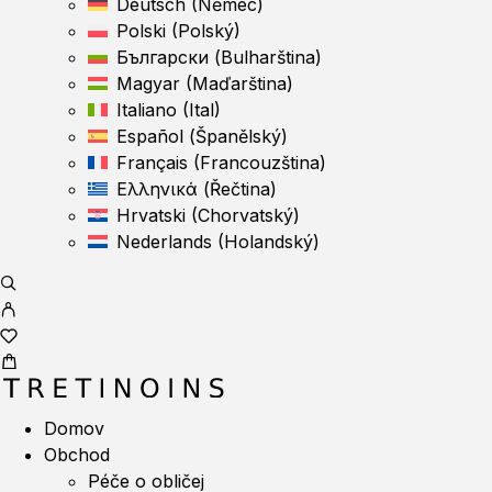
Deutsch
(
Němec
)
Polski
(
Polský
)
Български
(
Bulharština
)
Magyar
(
Maďarština
)
Italiano
(
Ital
)
Español
(
Španělský
)
Français
(
Francouzština
)
Ελληνικά
(
Řečtina
)
Hrvatski
(
Chorvatský
)
Nederlands
(
Holandský
)
Domov
Obchod
Péče o obličej