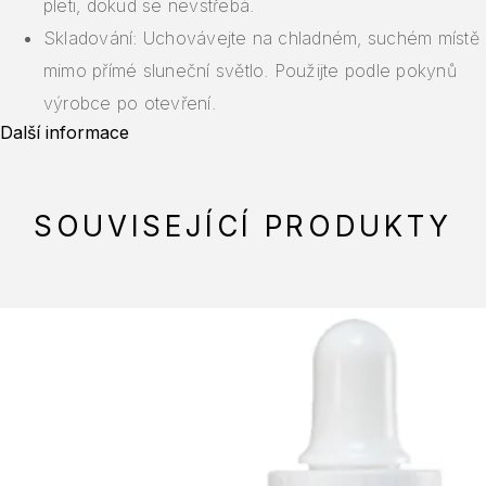
pleti, dokud se nevstřebá.
Skladování: Uchovávejte na chladném, suchém místě
mimo přímé sluneční světlo. Použijte podle pokynů
výrobce po otevření.
Další informace
SOUVISEJÍCÍ PRODUKTY