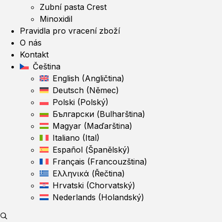
Zubní pasta Crest
Minoxidil
Pravidla pro vracení zboží
O nás
Kontakt
Čeština
English
(
Angličtina
)
Deutsch
(
Němec
)
Polski
(
Polský
)
Български
(
Bulharština
)
Magyar
(
Maďarština
)
Italiano
(
Ital
)
Español
(
Španělský
)
Français
(
Francouzština
)
Ελληνικά
(
Řečtina
)
Hrvatski
(
Chorvatský
)
Nederlands
(
Holandský
)