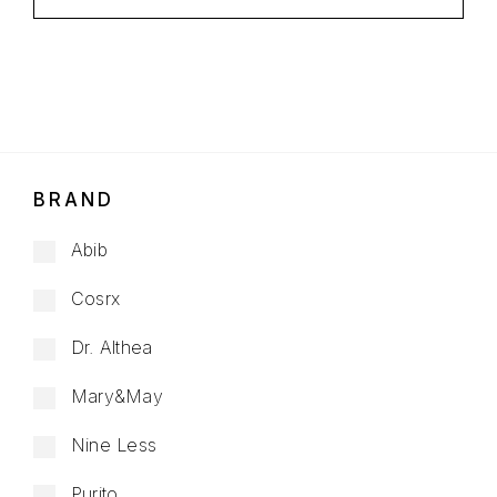
BRAND
Abib
Cosrx
Dr. Althea
Mary&May
Nine Less
Purito