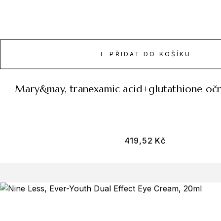
PŘIDAT DO KOŠÍKU
mary&may, tranexamic acid+glutathione oč
419,52
Kč