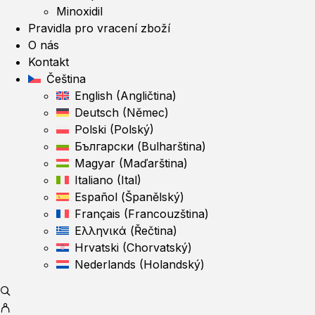
Minoxidil
Pravidla pro vracení zboží
O nás
Kontakt
Čeština
English
(
Angličtina
)
Deutsch
(
Němec
)
Polski
(
Polský
)
Български
(
Bulharština
)
Magyar
(
Maďarština
)
Italiano
(
Ital
)
Español
(
Španělský
)
Français
(
Francouzština
)
Ελληνικά
(
Řečtina
)
Hrvatski
(
Chorvatský
)
Nederlands
(
Holandský
)