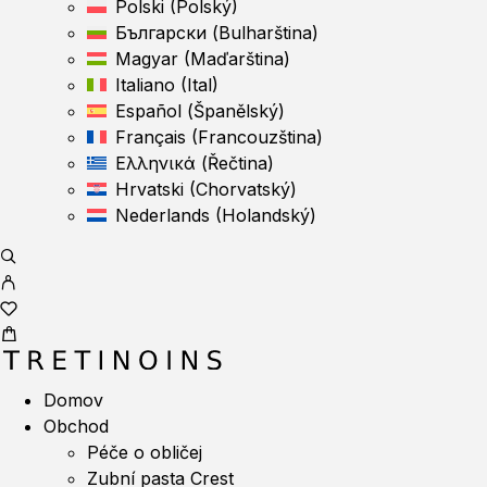
Polski
(
Polský
)
Български
(
Bulharština
)
Magyar
(
Maďarština
)
Italiano
(
Ital
)
Español
(
Španělský
)
Français
(
Francouzština
)
Ελληνικά
(
Řečtina
)
Hrvatski
(
Chorvatský
)
Nederlands
(
Holandský
)
Domov
Obchod
Péče o obličej
Zubní pasta Crest