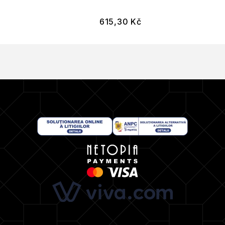
615,30
Kč