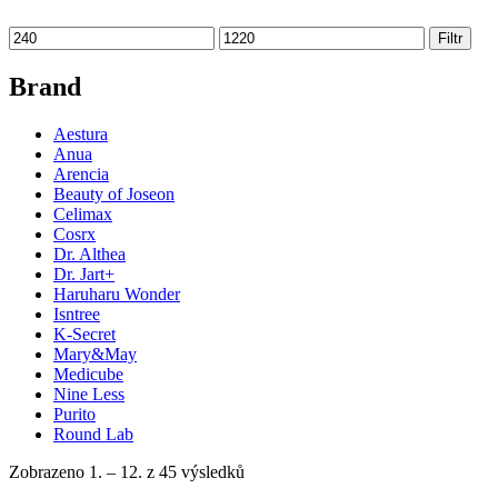
Filtr
Brand
Aestura
Anua
Arencia
Beauty of Joseon
Celimax
Cosrx
Dr. Althea
Dr. Jart+
Haruharu Wonder
Isntree
K-Secret
Mary&May
Medicube
Nine Less
Purito
Round Lab
Zobrazeno 1. – 12. z 45 výsledků