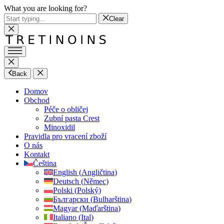
What you are looking for?
Clear
Back
Domov
Obchod
Péče o obličej
Zubní pasta Crest
Minoxidil
Pravidla pro vracení zboží
O nás
Kontakt
Čeština
English
(
Angličtina
)
Deutsch
(
Němec
)
Polski
(
Polský
)
Български
(
Bulharština
)
Magyar
(
Maďarština
)
Italiano
(
Ital
)