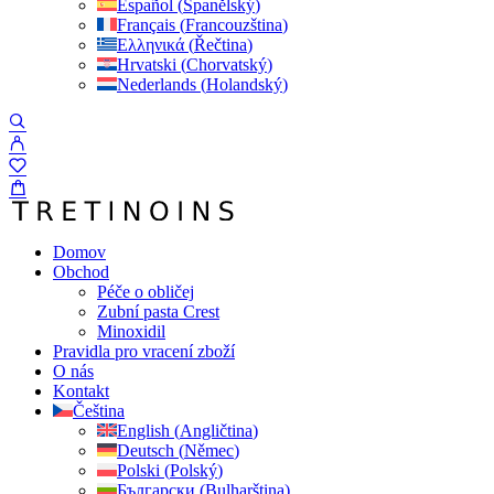
Español
(
Španělský
)
Français
(
Francouzština
)
Ελληνικά
(
Řečtina
)
Hrvatski
(
Chorvatský
)
Nederlands
(
Holandský
)
Domov
Obchod
Péče o obličej
Zubní pasta Crest
Minoxidil
Pravidla pro vracení zboží
O nás
Kontakt
Čeština
English
(
Angličtina
)
Deutsch
(
Němec
)
Polski
(
Polský
)
Български
(
Bulharština
)