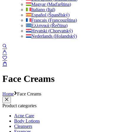
Magyar
(
Maďarština
)
Italiano
(
Ital
)
Español
(
Španělský
)
Français
(
Francouzština
)
Ελληνικά
(
Řečtina
)
Hrvatski
(
Chorvatský
)
Nederlands
(
Holandský
)
Face Creams
Home
Face Creams
Product categories
Acne Care
Body Lotions
Cleansers
Essences