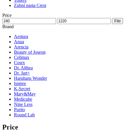
Toners
Zubní pasta Crest
Price
Filtr
Brand
Aestura
Anua
Arencia
Beauty of Joseon
Celimax
Cosrx
Dr. Althea
Dr. Jart+
Haruharu Wonder
Isntree
K-Secret
Mary&May
Medicube
Nine Less
Purito
Round Lab
Price