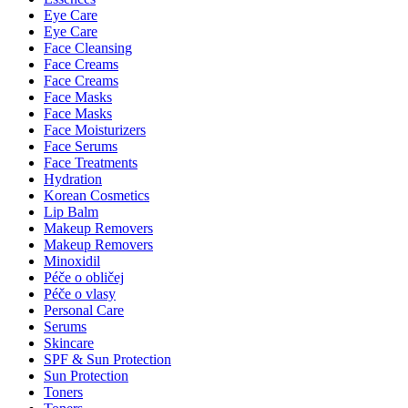
Eye Care
Eye Care
Face Cleansing
Face Creams
Face Creams
Face Masks
Face Masks
Face Moisturizers
Face Serums
Face Treatments
Hydration
Korean Cosmetics
Lip Balm
Makeup Removers
Makeup Removers
Minoxidil
Péče o obličej
Péče o vlasy
Personal Care
Serums
Skincare
SPF & Sun Protection
Sun Protection
Toners