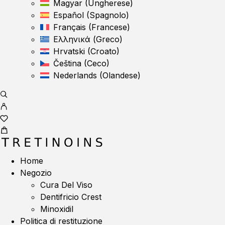
Magyar
(
Ungherese
)
Español
(
Spagnolo
)
Français
(
Francese
)
Ελληνικά
(
Greco
)
Hrvatski
(
Croato
)
Čeština
(
Ceco
)
Nederlands
(
Olandese
)
Home
Negozio
Cura Del Viso
Dentifricio Crest
Minoxidil
Politica di restituzione