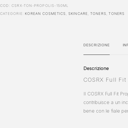
COD:
CSRX-TON-PROPOLIS-150ML
CATEGORIE:
KOREAN COSMETICS
,
SKINCARE
,
TONERS
,
TONERS
DESCRIZIONE
IN
Descrizione
COSRX Full Fit
Il COSRX Full Fit Pro
contribuisce a un in
bene con le fiale pe