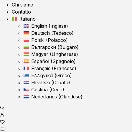
Chi siamo
Contatto
Italiano
English
(
Inglese
)
Deutsch
(
Tedesco
)
Polski
(
Polacco
)
Български
(
Bulgaro
)
Magyar
(
Ungherese
)
Español
(
Spagnolo
)
Français
(
Francese
)
Ελληνικά
(
Greco
)
Hrvatski
(
Croato
)
Čeština
(
Ceco
)
Nederlands
(
Olandese
)