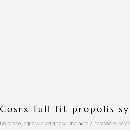
cosrx full fit propolis 
Un tonico leggero e lattiginoso che aiuta a sostenere l’idratazi