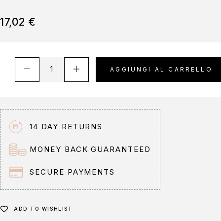
17,02
€
A
AGGIUNGI AL CARRELLO
l
t
e
r
n
14 DAY RETURNS
a
t
MONEY BACK GUARANTEED
i
v
SECURE PAYMENTS
e
:
ADD TO WISHLIST