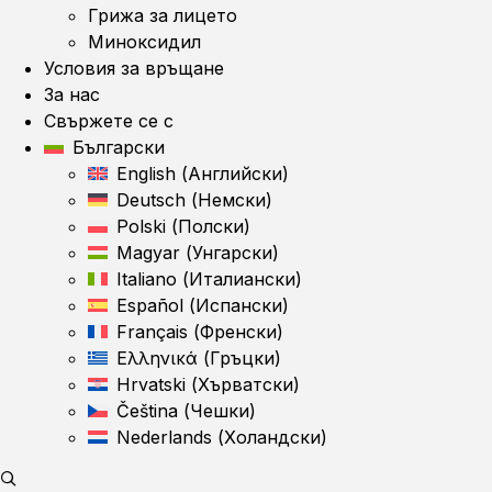
Грижа за лицето
Миноксидил
Условия за връщане
За нас
Свържете се с
Български
English
(
Английски
)
Deutsch
(
Немски
)
Polski
(
Полски
)
Magyar
(
Унгарски
)
Italiano
(
Италиански
)
Español
(
Испански
)
Français
(
Френски
)
Ελληνικά
(
Гръцки
)
Hrvatski
(
Хърватски
)
Čeština
(
Чешки
)
Nederlands
(
Холандски
)