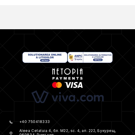
+40 750418333
Aleea Cetatuia 4, бл. M22, sc. 4, ап. 222, Букурещ,
060834, Румъния