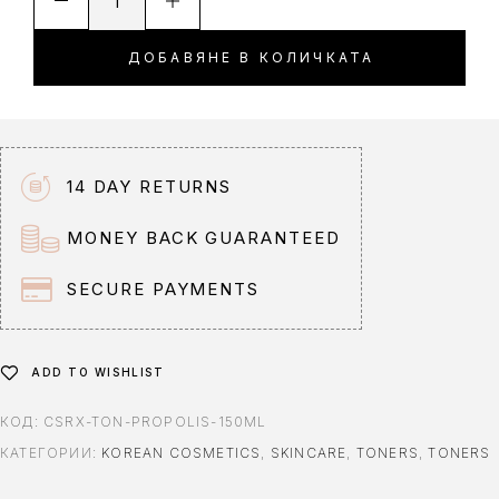
l
t
ДОБАВЯНЕ В КОЛИЧКАТА
e
r
n
a
t
14 DAY RETURNS
i
v
MONEY BACK GUARANTEED
e
:
SECURE PAYMENTS
ADD TO WISHLIST
КОД:
CSRX-TON-PROPOLIS-150ML
КАТЕГОРИИ:
KOREAN COSMETICS
,
SKINCARE
,
TONERS
,
TONERS