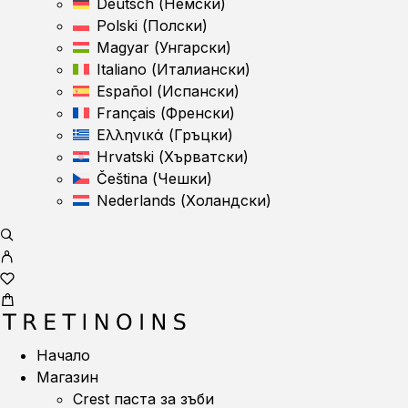
Deutsch
(
Немски
)
Polski
(
Полски
)
Magyar
(
Унгарски
)
Italiano
(
Италиански
)
Español
(
Испански
)
Français
(
Френски
)
Ελληνικά
(
Гръцки
)
Hrvatski
(
Хърватски
)
Čeština
(
Чешки
)
Nederlands
(
Холандски
)
Начало
Магазин
Crest паста за зъби