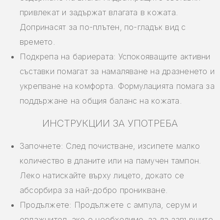
привлекат и задържат влагата в кожата.
Допринасят за по-плътен, по-гладък вид с
времето.
Подкрепа на бариерата: Успокояващите активни
съставки помагат за намаляване на дразненето и
укрепване на комфорта. Формулацията помага за
поддържане на общия баланс на кожата.
ИНСТРУКЦИИ ЗА УПОТРЕБА
Започнете: След почистване, изсипете малко
количество в дланите или на памучен тампон.
Леко натискайте върху лицето, докато се
абсорбира за най-добро проникване.
Продължете: Продължете с ампула, серум и
овлажнител, ако е необходимо, за да завършите