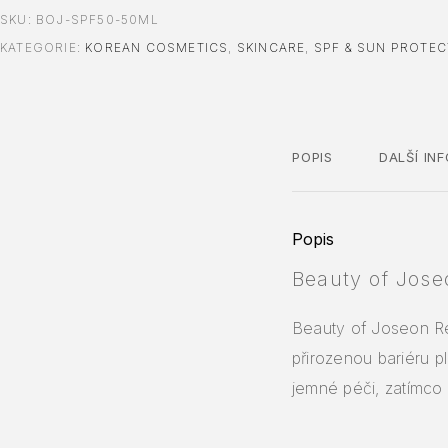
SKU:
BOJ-SPF50-50ML
KATEGORIE:
KOREAN COSMETICS
,
SKINCARE
,
SPF & SUN PROTEC
POPIS
DALŠÍ IN
Popis
Beauty of Jose
Beauty of Joseon R
přirozenou bariéru p
jemné péči, zatímc