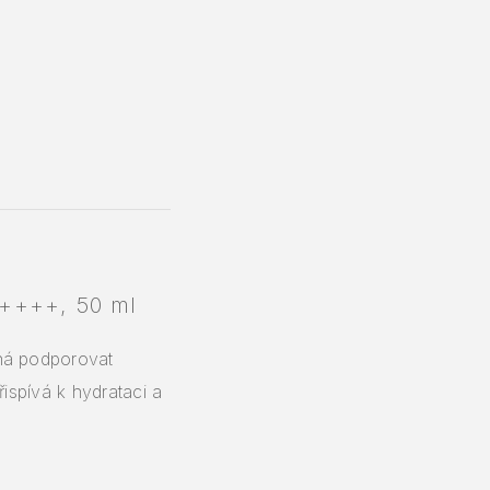
A++++, 50 ml
há podporovat
ispívá k hydrataci a