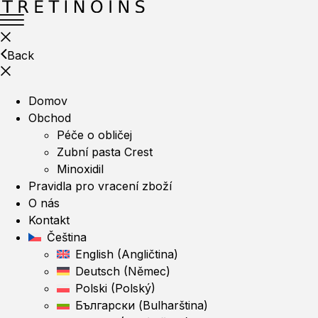
Back
Domov
Obchod
Péče o obličej
Zubní pasta Crest
Minoxidil
Pravidla pro vracení zboží
O nás
Kontakt
Čeština
English
(
Angličtina
)
Deutsch
(
Němec
)
Polski
(
Polský
)
Български
(
Bulharština
)