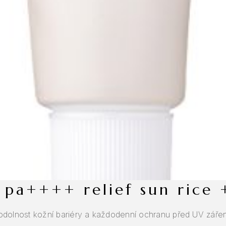
 pa++++ relief sun rice 
lnost kožní bariéry a každodenní ochranu před UV zářením.