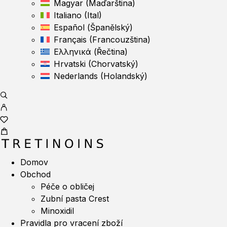
Magyar
(
Maďarština
)
Italiano
(
Ital
)
Español
(
Španělský
)
Français
(
Francouzština
)
Ελληνικά
(
Řečtina
)
Hrvatski
(
Chorvatský
)
Nederlands
(
Holandský
)
Domov
Obchod
Péče o obličej
Zubní pasta Crest
Minoxidil
Pravidla pro vracení zboží