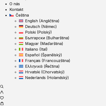
O nás
Kontakt
Čeština
English
(
Angličtina
)
Deutsch
(
Němec
)
Polski
(
Polský
)
Български
(
Bulharština
)
Magyar
(
Maďarština
)
Italiano
(
Ital
)
Español
(
Španělský
)
Français
(
Francouzština
)
Ελληνικά
(
Řečtina
)
Hrvatski
(
Chorvatský
)
Nederlands
(
Holandský
)