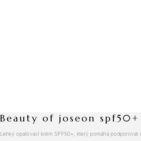
beauty of joseon spf50+
Lehký opalovací krém SPF50+, který pomáhá podporovat odo