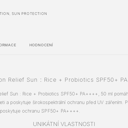
TION
,
SUN PROTECTION
FORMACE
HODNOCENÍ
on Relief Sun : Rice + Probiotics SPF50+ P
elief Sun : Rice + Probiotics SPF50+ PA++++, 50 ml pomá
leti a poskytuje širokospektrální ochranu před UV zářením. Př
o poskytuje ochranu SPF50+ PA++++.
UNIKÁTNÍ VLASTNOSTI