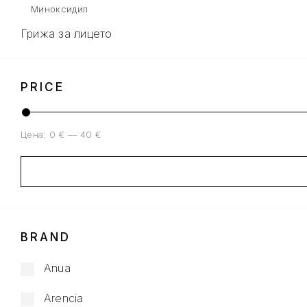
Миноксидил
Грижа за лицето
PRICE
Цена:
0 €
—
40 €
BRAND
Anua
Arencia