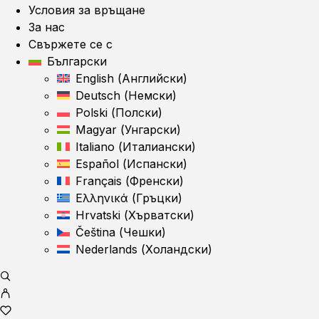
Условия за връщане
За нас
Свържете се с
Български
English
(
Английски
)
Deutsch
(
Немски
)
Polski
(
Полски
)
Magyar
(
Унгарски
)
Italiano
(
Италиански
)
Español
(
Испански
)
Français
(
Френски
)
Ελληνικά
(
Гръцки
)
Hrvatski
(
Хърватски
)
Čeština
(
Чешки
)
Nederlands
(
Холандски
)