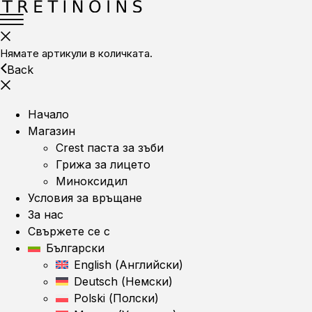
Нямате артикули в количката.
Back
Начало
Магазин
Crest паста за зъби
Грижа за лицето
Миноксидил
Условия за връщане
За нас
Свържете се с
Български
English
(
Английски
)
Deutsch
(
Немски
)
Polski
(
Полски
)