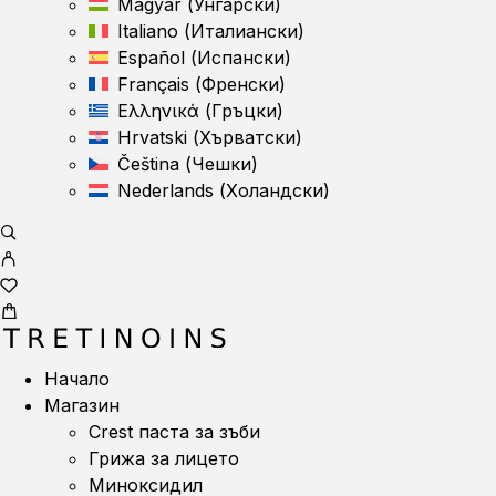
Magyar
(
Унгарски
)
Italiano
(
Италиански
)
Español
(
Испански
)
Français
(
Френски
)
Ελληνικά
(
Гръцки
)
Hrvatski
(
Хърватски
)
Čeština
(
Чешки
)
Nederlands
(
Холандски
)
Начало
Магазин
Crest паста за зъби
Грижа за лицето
Миноксидил