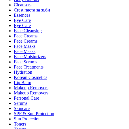
Cleansers
Crest паста за зъби
Essences
Eye Care
Eye Care
Face Cleansing
Face Creams
Face Creams
Face Masks
Face Masks
Face Moisturizers
Face Serums
Face Treatments
Hydration
Korean Cosmetics
Lip Balm
Makeup Removers
Makeup Removers
Personal Care
Serums
Skincare
SPF & Sun Protection
Sun Protection
Toners