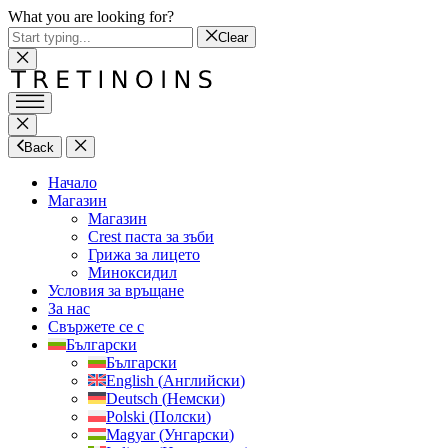
What you are looking for?
Clear
Back
Начало
Магазин
Магазин
Crest паста за зъби
Грижа за лицето
Миноксидил
Условия за връщане
За нас
Свържете се с
Български
Български
English
(
Английски
)
Deutsch
(
Немски
)
Polski
(
Полски
)
Magyar
(
Унгарски
)