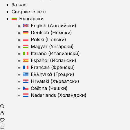
За нас
Свържете се с
Български
English
(
Английски
)
Deutsch
(
Немски
)
Polski
(
Полски
)
Magyar
(
Унгарски
)
Italiano
(
Италиански
)
Español
(
Испански
)
Français
(
Френски
)
Ελληνικά
(
Гръцки
)
Hrvatski
(
Хърватски
)
Čeština
(
Чешки
)
Nederlands
(
Холандски
)