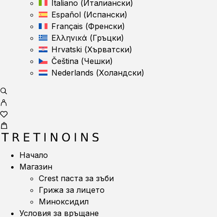
Italiano
(
Италиански
)
Español
(
Испански
)
Français
(
Френски
)
Ελληνικά
(
Гръцки
)
Hrvatski
(
Хърватски
)
Čeština
(
Чешки
)
Nederlands
(
Холандски
)
Начало
Магазин
Crest паста за зъби
Грижа за лицето
Миноксидил
Условия за връщане