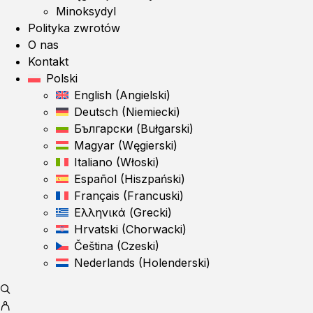
Minoksydyl
Polityka zwrotów
O nas
Kontakt
Polski
English
(
Angielski
)
Deutsch
(
Niemiecki
)
Български
(
Bułgarski
)
Magyar
(
Węgierski
)
Italiano
(
Włoski
)
Español
(
Hiszpański
)
Français
(
Francuski
)
Ελληνικά
(
Grecki
)
Hrvatski
(
Chorwacki
)
Čeština
(
Czeski
)
Nederlands
(
Holenderski
)