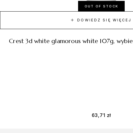
OUT OF STOCK
DOWIEDZ SIĘ WIĘCEJ
crest 3d white glamorous white 107g, wybi
63,71
zł