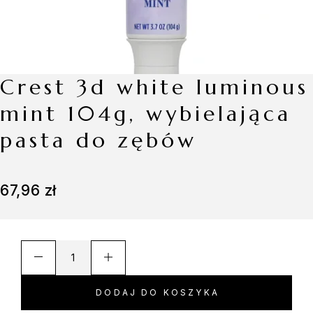
crest 3d white luminous
mint 104g, wybielająca
pasta do zębów
67,96
zł
A
l
t
DODAJ DO KOSZYKA
e