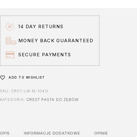
r
n
a
t
14 DAY RETURNS
i
v
MONEY BACK GUARANTEED
e
:
SECURE PAYMENTS
ADD TO WISHLIST
SKU:
CRST-LW-M-104G
KATEGORIA:
CREST PASTA DO ZĘBÓW
OPIS
INFORMACJE DODATKOWE
OPINIE