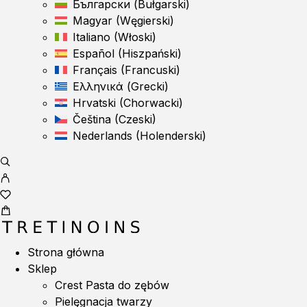
Български
(
Bułgarski
)
Magyar
(
Węgierski
)
Italiano
(
Włoski
)
Español
(
Hiszpański
)
Français
(
Francuski
)
Ελληνικά
(
Grecki
)
Hrvatski
(
Chorwacki
)
Čeština
(
Czeski
)
Nederlands
(
Holenderski
)
Strona główna
Sklep
Crest Pasta do zębów
Pielęgnacja twarzy