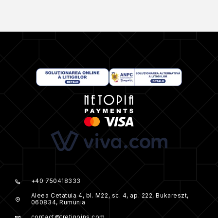
+40 750418333
Aleea Cetatuia 4, bl. M22, sc. 4, ap. 222, Bukareszt,
060834, Rumunia
contact@tretinoins.com