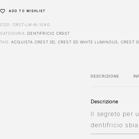
:
ADD TO WISHLIST
COD:
CRST-LW-M-104G
CATEGORIA:
DENTIFRICIO CREST
TAG:
ACQUISTA CREST 3D
,
CREST 3D WHITE LUMINOUS
,
CREST 3
DESCRIZIONE
IN
Descrizione
Il segreto per 
dentifricio sb