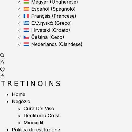
Magyar
(
Ungherese
)
Español
(
Spagnolo
)
Français
(
Francese
)
Ελληνικά
(
Greco
)
Hrvatski
(
Croato
)
Čeština
(
Ceco
)
Nederlands
(
Olandese
)
Home
Negozio
Cura Del Viso
Dentifricio Crest
Minoxidil
Politica di restituzione