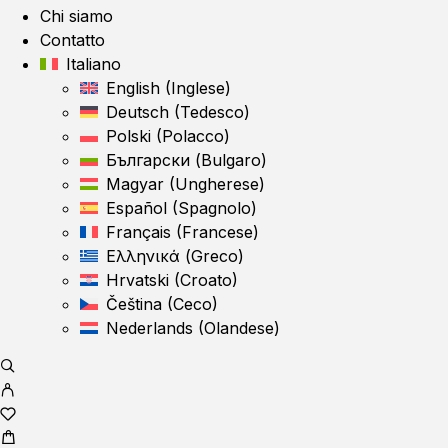
Chi siamo
Contatto
Italiano
English
(
Inglese
)
Deutsch
(
Tedesco
)
Polski
(
Polacco
)
Български
(
Bulgaro
)
Magyar
(
Ungherese
)
Español
(
Spagnolo
)
Français
(
Francese
)
Ελληνικά
(
Greco
)
Hrvatski
(
Croato
)
Čeština
(
Ceco
)
Nederlands
(
Olandese
)