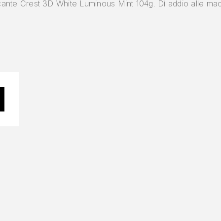
biancante Crest 3D White Luminous Mint 104g. Dì addio alle ma