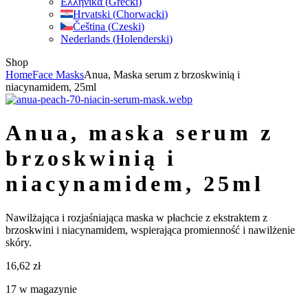
Ελληνικά
(
Grecki
)
Hrvatski
(
Chorwacki
)
Čeština
(
Czeski
)
Nederlands
(
Holenderski
)
Shop
Home
Face Masks
Anua, Maska serum z brzoskwinią i
niacynamidem, 25ml
anua, maska serum z
brzoskwinią i
niacynamidem, 25ml
Nawilżająca i rozjaśniająca maska w płachcie z ekstraktem z
brzoskwini i niacynamidem, wspierająca promienność i nawilżenie
skóry.
16,62
zł
17 w magazynie