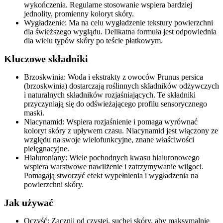
wykończenia. Regularne stosowanie wspiera bardziej
jednolity, promienny koloryt skóry.
Wygładzenie: Ma na celu wygładzenie tekstury powierzchni
dla świeższego wyglądu. Delikatna formuła jest odpowiednia
dla wielu typów skóry po teście płatkowym.
Kluczowe składniki
Brzoskwinia: Woda i ekstrakty z owoców Prunus persica
(brzoskwinia) dostarczają roślinnych składników odżywczych
i naturalnych składników rozjaśniających. Te składniki
przyczyniają się do odświeżającego profilu sensorycznego
maski.
Niacynamid: Wspiera rozjaśnienie i pomaga wyrównać
koloryt skóry z upływem czasu. Niacynamid jest włączony ze
względu na swoje wielofunkcyjne, znane właściwości
pielęgnacyjne.
Hialuroniany: Wiele pochodnych kwasu hialuronowego
wspiera warstwowe nawilżenie i zatrzymywanie wilgoci.
Pomagają stworzyć efekt wypełnienia i wygładzenia na
powierzchni skóry.
Jak używać
Oczyść: Zacznij od czystej, suchej skóry, aby maksymalnie