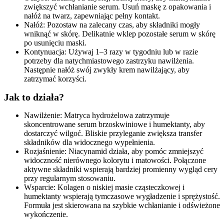
zwiększyć wchłanianie serum. Usuń maskę z opakowania i
nałóż na twarz, zapewniając pełny kontakt.
Nałóż: Pozostaw na zalecany czas, aby składniki mogły
wniknąć w skórę. Delikatnie wklep pozostałe serum w skórę
po usunięciu maski.
Kontynuacja: Używaj 1–3 razy w tygodniu lub w razie
potrzeby dla natychmiastowego zastrzyku nawilżenia.
Następnie nałóż swój zwykły krem nawilżający, aby
zatrzymać korzyści.
Jak to działa?
Nawilżenie: Matryca hydrożelowa zatrzymuje
skoncentrowane serum brzoskwiniowe i humektanty, aby
dostarczyć wilgoć. Bliskie przyleganie zwiększa transfer
składników dla widocznego wypełnienia.
Rozjaśnienie: Niacynamid działa, aby pomóc zmniejszyć
widoczność nierównego kolorytu i matowości. Połączone
aktywne składniki wspierają bardziej promienny wygląd cery
przy regularnym stosowaniu.
Wsparcie: Kolagen o niskiej masie cząsteczkowej i
humektanty wspierają tymczasowe wygładzenie i sprężystość.
Formuła jest skierowana na szybkie wchłanianie i odświeżone
wykończenie.