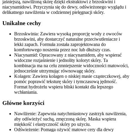
jaśniejszą, nawilżoną skórę dzięki ekstraktowi z brzoskwini i
niacynamidowi. Przyczynia się do dewy, odświeżonego wyglądu i
delikatnego nawilżenia w codziennej pielęgnacji skóry.
Unikalne cechy
Brzoskwinia: Zawiera wysoką proporcję wody z owoców
brzoskwini, aby dostarczyć naturalne przeciwutleniacze i
lekki zapach. Formuła została zaprojektowana do
komfortowego noszenia przez noc lub dłuższy czas.
Niacynamid: Opracowany z niacynamidem, aby wspierać
widoczne rozjaśnienie i jednolity koloryt skóry. Ta
kombinacja ma na celu zmniejszenie widoczności matowości,
jednocześnie utrzymując równowagę skóry.
Kolagen: Zawiera kolagen o niskiej masie cząsteczkowej, aby
pomóc poprawić teksturę skóry i tymczasową jędrność.
Format hydrożelu wspiera bliski kontakt dla lepszego
wchłaniania.
Główne korzyści
Nawilżenie: Zapewnia natychmiastowy zastrzyk nawilżenia,
aby odświeżyć suchą, zmęczoną skórę. Maska wspiera
miękkość i elastyczność skóry po użyciu.
Odświeżenie: Pomaga ożywić matowe cery dla dewy