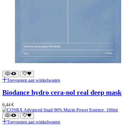
Toevoegen aan winkelwagen
biodance hydro cera-nol real deep mask
6,44
€
Toevoegen aan winkelwagen