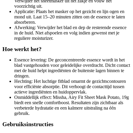
Verwijder het sheetmasker uit het zakje en vouw het
voorzichtig uit.
Applicatie: Plaats het masker op het gezicht en lijn ogen en
mond uit. Laat 15–20 minuten zitten om de essence te laten
absorberen.
Afwerking: Verwijder het blad en dep de resterende essence
in de huid. Niet afspoelen en volg indien gewenst met je
reguliere moisturizer.
Hoe werkt het?
Essence levering: De geconcentreerde essence wordt in het
blad vastgehouden voor geleidelijke overdracht. Dicht contact
met de huid helpt ingrediënten de buitenste lagen binnen te
dringen.
Hechting: Het luchtige fitblad omarmt de gezichtscontouren
voor efficiënte absorptie. Dit verhoogt de contacttijd tussen
actieve ingrediënten en huidoppervlak.
Onmiddellijk effect: Missha, Airy Fit Sheet Mask Potato, 19g
biedt een snelle comfortboost. Resultaten zijn zichtbaar als
verbeterde hydratatie en een kalmere uitstraling na één
gebruik.
Gebruiksinstructies