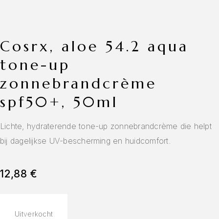
cosrx, aloe 54.2 aqua
tone-up
zonnebrandcrème
spf50+, 50ml
Lichte, hydraterende tone-up zonnebrandcrème die helpt
bij dagelijkse UV-bescherming en huidcomfort.
12,88
€
Uitverkocht