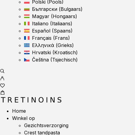
Polski
(
Pools
)
Български
(
Bulgaars
)
Magyar
(
Hongaars
)
Italiano
(
Italiaans
)
Español
(
Spaans
)
Français
(
Frans
)
Ελληνικά
(
Grieks
)
Hrvatski
(
Kroatisch
)
Čeština
(
Tsjechisch
)
Home
Winkel op
Gezichtsverzorging
Crest tandpasta