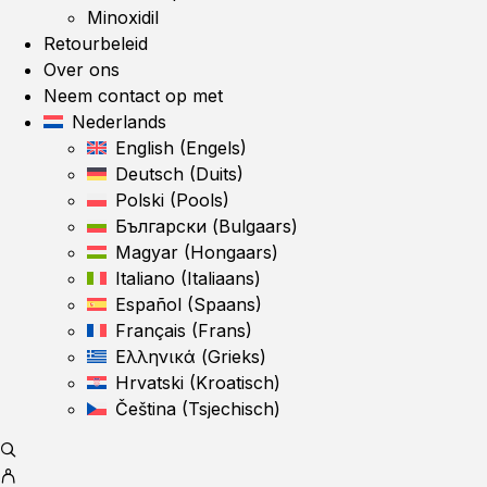
Minoxidil
Retourbeleid
Over ons
Neem contact op met
Nederlands
English
(
Engels
)
Deutsch
(
Duits
)
Polski
(
Pools
)
Български
(
Bulgaars
)
Magyar
(
Hongaars
)
Italiano
(
Italiaans
)
Español
(
Spaans
)
Français
(
Frans
)
Ελληνικά
(
Grieks
)
Hrvatski
(
Kroatisch
)
Čeština
(
Tsjechisch
)