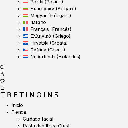
Polski
(
Polaco
)
Български
(
Búlgaro
)
Magyar
(
Húngaro
)
Italiano
Français
(
Francés
)
Ελληνικά
(
Griego
)
Hrvatski
(
Croata
)
Čeština
(
Checo
)
Nederlands
(
Holandés
)
Inicio
Tienda
Cuidado facial
Pasta dentífrica Crest