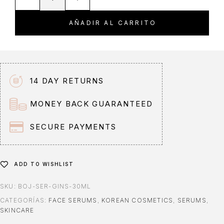
l
t
AÑADIR AL CARRITO
e
r
n
a
t
14 DAY RETURNS
i
v
MONEY BACK GUARANTEED
e
:
SECURE PAYMENTS
ADD TO WISHLIST
SKU:
BOJ-SER-GINS-30ML
CATEGORÍAS:
FACE SERUMS
,
KOREAN COSMETICS
,
SERUMS
,
SKINCARE