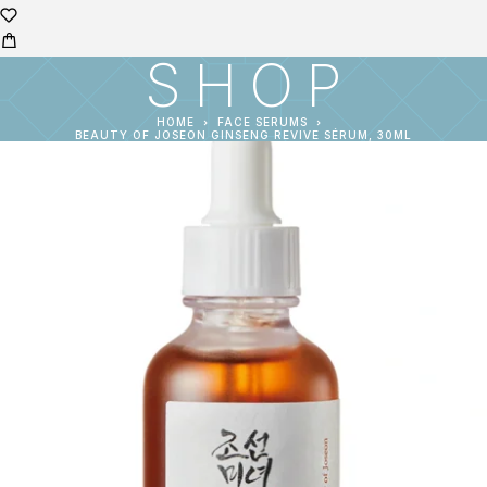
SHOP
HOME
FACE SERUMS
BEAUTY OF JOSEON GINSENG REVIVE SÉRUM, 30ML