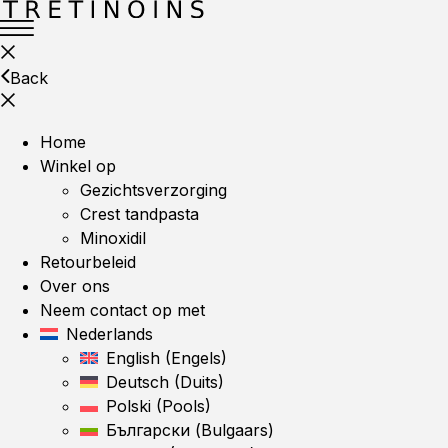
Back
Home
Winkel op
Gezichtsverzorging
Crest tandpasta
Minoxidil
Retourbeleid
Over ons
Neem contact op met
Nederlands
English
(
Engels
)
Deutsch
(
Duits
)
Polski
(
Pools
)
Български
(
Bulgaars
)