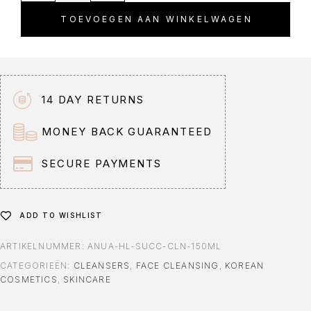
TOEVOEGEN AAN WINKELWAGEN
14 DAY RETURNS
MONEY BACK GUARANTEED
SECURE PAYMENTS
ADD TO WISHLIST
ARTIKELNUMMER:
ANUA-HL-SUCC-CLN-150ML
CATEGORIEËN:
CLEANSERS
,
FACE CLEANSING
,
KOREAN
COSMETICS
,
SKINCARE