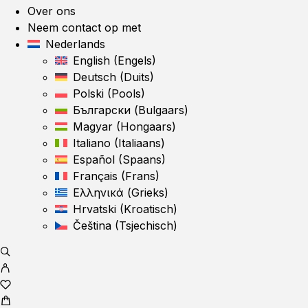
Over ons
Neem contact op met
Nederlands
English
(
Engels
)
Deutsch
(
Duits
)
Polski
(
Pools
)
Български
(
Bulgaars
)
Magyar
(
Hongaars
)
Italiano
(
Italiaans
)
Español
(
Spaans
)
Français
(
Frans
)
Ελληνικά
(
Grieks
)
Hrvatski
(
Kroatisch
)
Čeština
(
Tsjechisch
)