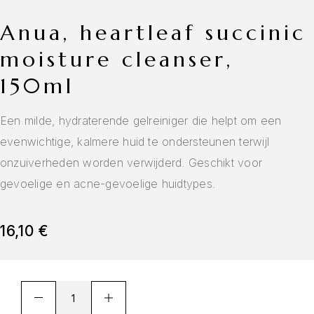
anua, heartleaf succinic
moisture cleanser,
150ml
Een milde, hydraterende gelreiniger die helpt om een
evenwichtige, kalmere huid te ondersteunen terwijl
onzuiverheden worden verwijderd. Geschikt voor
gevoelige en acne-gevoelige huidtypes.
16,10
€