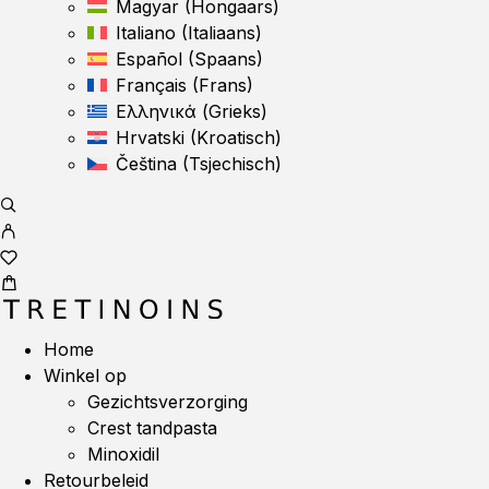
Magyar
(
Hongaars
)
Italiano
(
Italiaans
)
Español
(
Spaans
)
Français
(
Frans
)
Ελληνικά
(
Grieks
)
Hrvatski
(
Kroatisch
)
Čeština
(
Tsjechisch
)
Home
Winkel op
Gezichtsverzorging
Crest tandpasta
Minoxidil
Retourbeleid