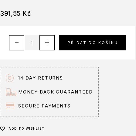
391,55
Kč
A
PŘIDAT DO KOŠÍKU
l
t
e
r
n
14 DAY RETURNS
a
t
MONEY BACK GUARANTEED
i
v
SECURE PAYMENTS
e
:
ADD TO WISHLIST