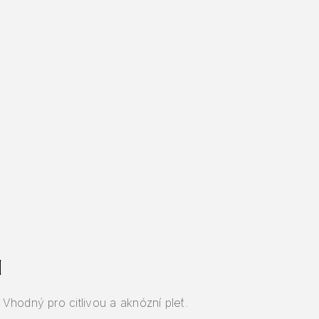
l
 Vhodný pro citlivou a aknózní pleť.