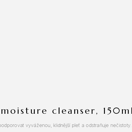
c moisture cleanser, 150m
odporovat vyváženou, klidnější pleť a odstraňuje nečistoty.