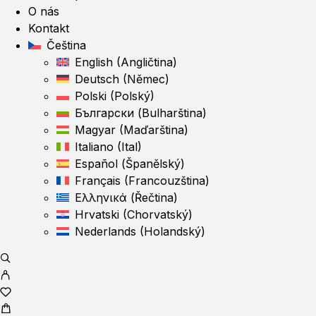
O nás
Kontakt
Čeština
English
(
Angličtina
)
Deutsch
(
Němec
)
Polski
(
Polský
)
Български
(
Bulharština
)
Magyar
(
Maďarština
)
Italiano
(
Ital
)
Español
(
Španělský
)
Français
(
Francouzština
)
Ελληνικά
(
Řečtina
)
Hrvatski
(
Chorvatský
)
Nederlands
(
Holandský
)