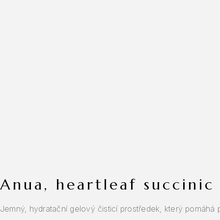
anua, heartleaf succini
Jemný, hydratační gelový čisticí prostředek, který pomáhá p