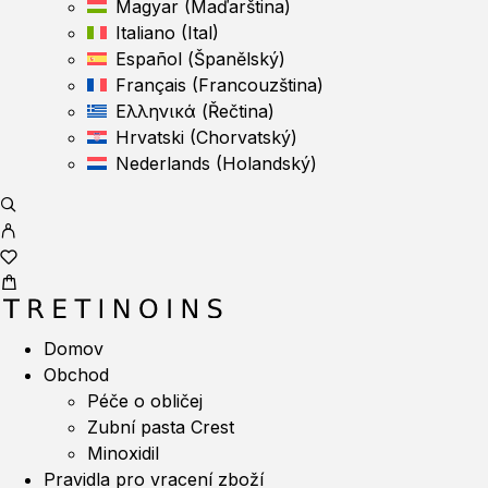
Magyar
(
Maďarština
)
Italiano
(
Ital
)
Español
(
Španělský
)
Français
(
Francouzština
)
Ελληνικά
(
Řečtina
)
Hrvatski
(
Chorvatský
)
Nederlands
(
Holandský
)
Domov
Obchod
Péče o obličej
Zubní pasta Crest
Minoxidil
Pravidla pro vracení zboží