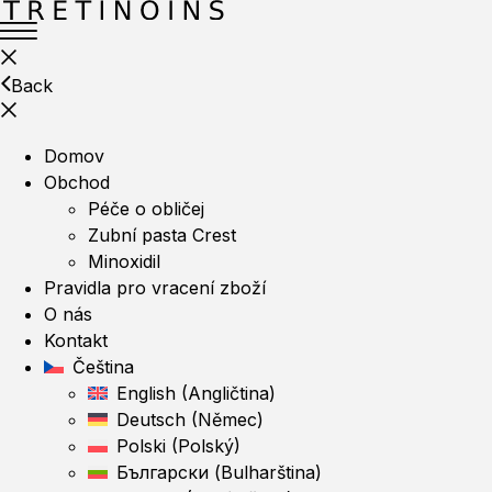
Back
Domov
Obchod
Péče o obličej
Zubní pasta Crest
Minoxidil
Pravidla pro vracení zboží
O nás
Kontakt
Čeština
English
(
Angličtina
)
Deutsch
(
Němec
)
Polski
(
Polský
)
Български
(
Bulharština
)