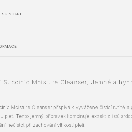
,
SKINCARE
FORMACE
f Succinic Moisture Cleanser, Jemné a hydr
inic Moisture Cleanser přispívá k vyvážené čisticí rutině
ou pleť. Tento jemný přípravek kombinuje extrakt z listů srd
ní nečistot při zachování vlhkosti pleti.