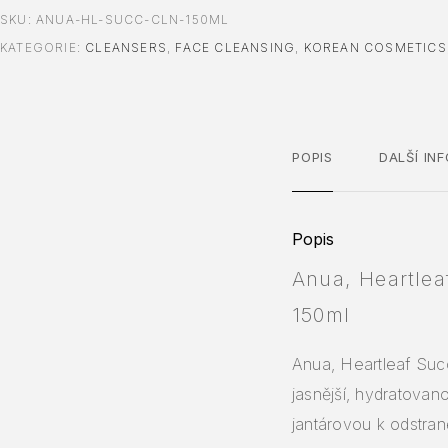
SKU:
ANUA-HL-SUCC-CLN-150ML
KATEGORIE:
CLEANSERS
,
FACE CLEANSING
,
KOREAN COSMETICS
POPIS
DALŠÍ IN
Popis
Anua, Heartlea
150ml
Anua, Heartleaf Succ
jasnější, hydratovan
jantárovou k odstraně