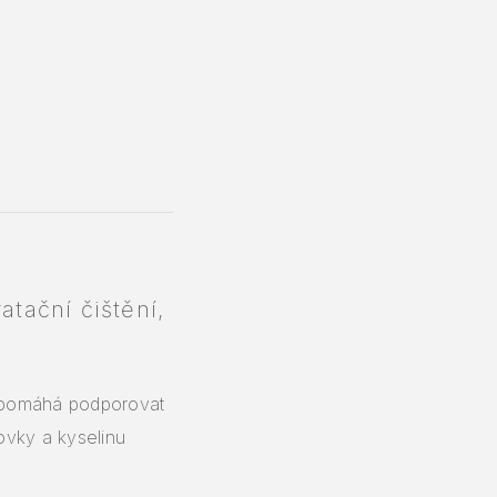
atační čištění,
 a pomáhá podporovat
covky a kyselinu