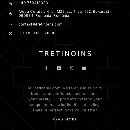
+40 750418333
Aleea Cetatuia 4, bl. M22, sc. 4, ap. 222, Bukarest,
060834, Romania, România
contact@tretinoins.com
H-Szo: 8:00 - 20:00
At Tretinoins.com, we're on a mission to
boost your confidence and enhance
your beauty. Our products cater to your
unique needs, whether it's a dazzling
smile or perfect locks you're after.
READ MORE