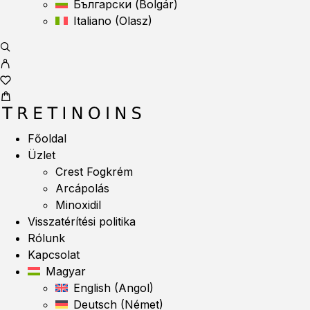
Български
(
Bolgár
)
Italiano
(
Olasz
)
Főoldal
Üzlet
Crest Fogkrém
Arcápolás
Minoxidil
Visszatérítési politika
Rólunk
Kapcsolat
Magyar
English
(
Angol
)
Deutsch
(
Német
)