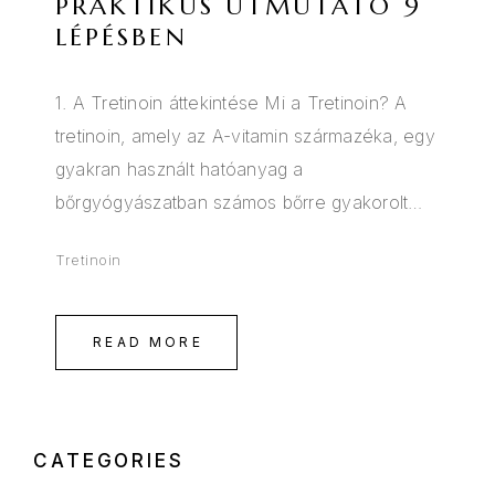
PRAKTIKUS ÚTMUTATÓ 9
LÉPÉSBEN⁠
1. A Tretinoin áttekintése Mi a Tretinoin? A
tretinoin, amely az A-vitamin származéka, egy
gyakran használt hatóanyag a
bőrgyógyászatban számos bőrre gyakorolt…
Tretinoin
READ MORE
CATEGORIES