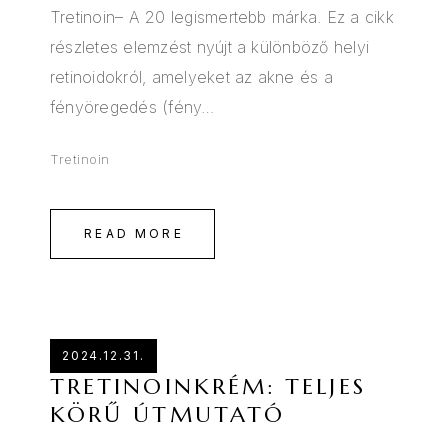
Tretinoin– A 20 legismertebb márka. Ez a cikk
részletes elemzést nyújt a különböző helyi
retinoidokról, amelyeket az akne és a
fényöregedés (fény…
Tretinoin
READ MORE
2024.12.31.
TRETINOINKRÉM: TELJES
KÖRŰ ÚTMUTATÓ