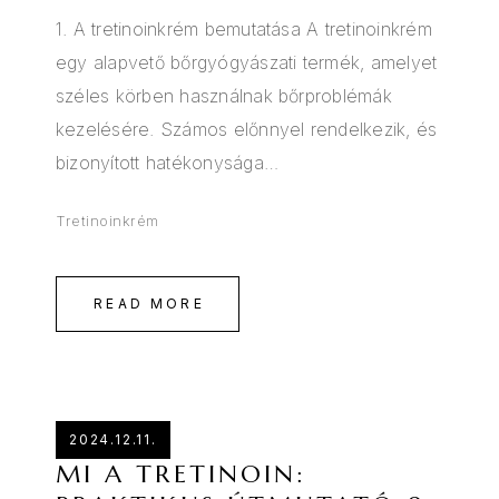
1. A tretinoinkrém bemutatása A tretinoinkrém
egy alapvető bőrgyógyászati termék, amelyet
széles körben használnak bőrproblémák
kezelésére. Számos előnnyel rendelkezik, és
bizonyított hatékonysága…
Tretinoinkrém
READ MORE
2024.12.11.
MI A TRETINOIN: