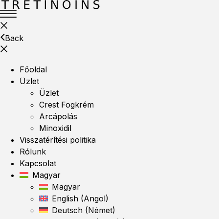
Back
Főoldal
Üzlet
Üzlet
Crest Fogkrém
Arcápolás
Minoxidil
Visszatérítési politika
Rólunk
Kapcsolat
Magyar
Magyar
English
(
Angol
)
Deutsch
(
Német
)