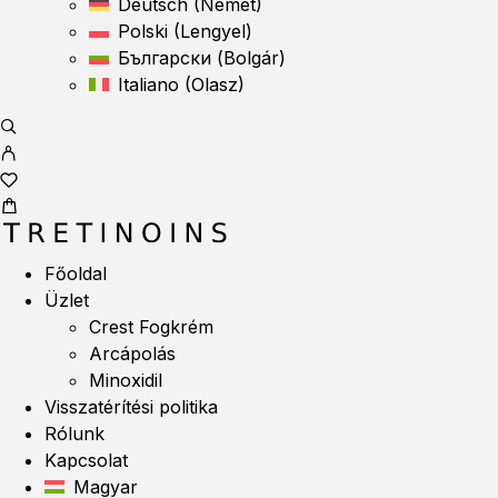
Deutsch
(
Német
)
Polski
(
Lengyel
)
Български
(
Bolgár
)
Italiano
(
Olasz
)
Főoldal
Üzlet
Crest Fogkrém
Arcápolás
Minoxidil
Visszatérítési politika
Rólunk
Kapcsolat
Magyar