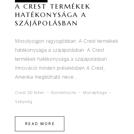
A CREST TERMÉKEK
HATÉKONYSÁGA A
SZÁJÁPOLÁSBAN
Mosolyogjon ragyogóbban: A Crest termékek
hatékonysága a szájápolásban: A Crest
termékek hatékonysága a szájápolásban
Innováció minden préselésben A Crest,
Amerika megbízható neve…
Crest 3D fehér
Kosmetische
Mundpflege
Szépség
READ MORE