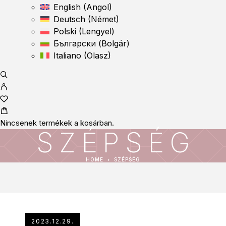
English
(
Angol
)
Deutsch
(
Német
)
Polski
(
Lengyel
)
Български
(
Bolgár
)
Italiano
(
Olasz
)
Nincsenek termékek a kosárban.
SZÉPSÉG
HOME
SZÉPSÉG
2023.12.29.