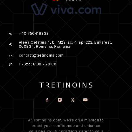
+40 750418333
Aleea Cetatuia 4, bl. M22, sc. 4, ap. 222, Bukarest,
060834, Romania, România
contact@tretinoins.com
H-Szo: 8:00 - 20:00
At Tretinoins.com, we're on a mission to
boost your confidence and enhance
your beauty. Our products cater to your