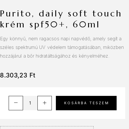
purito, daily soft touch
krém spf50+, 60ml
Egy könnyű, nem ragacsos napi napvédő, amely segít a
széles spektrumú UV védelem támogatásában, miközben
hozzájárul a bőr hidratáltságához és kényelméhez.
8.303,23
Ft
KOSÁRBA TESZEM