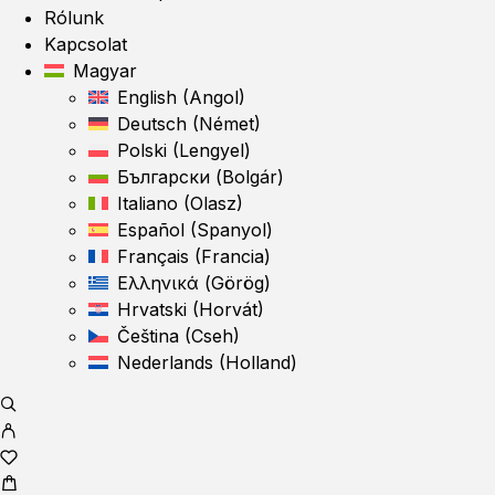
Rólunk
Kapcsolat
Magyar
English
(
Angol
)
Deutsch
(
Német
)
Polski
(
Lengyel
)
Български
(
Bolgár
)
Italiano
(
Olasz
)
Español
(
Spanyol
)
Français
(
Francia
)
Ελληνικά
(
Görög
)
Hrvatski
(
Horvát
)
Čeština
(
Cseh
)
Nederlands
(
Holland
)