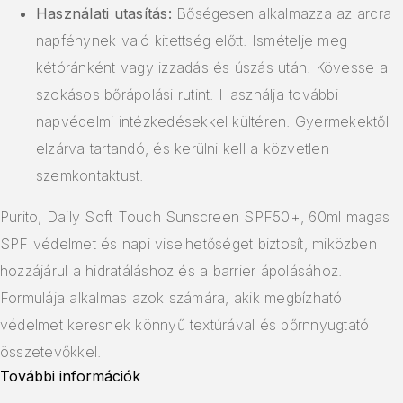
Használati utasítás:
Bőségesen alkalmazza az arcra
napfénynek való kitettség előtt. Ismételje meg
kétóránként vagy izzadás és úszás után. Kövesse a
szokásos bőrápolási rutint. Használja további
napvédelmi intézkedésekkel kültéren. Gyermekektől
elzárva tartandó, és kerülni kell a közvetlen
szemkontaktust.
Purito, Daily Soft Touch Sunscreen SPF50+, 60ml magas
SPF védelmet és napi viselhetőséget biztosít, miközben
hozzájárul a hidratáláshoz és a barrier ápolásához.
Formulája alkalmas azok számára, akik megbízható
védelmet keresnek könnyű textúrával és bőrnnyugtató
összetevőkkel.
További információk