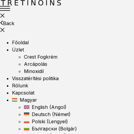
Back
Főoldal
Üzlet
Crest Fogkrém
Arcápolás
Minoxidil
Visszatérítési politika
Rólunk
Kapcsolat
Magyar
English
(
Angol
)
Deutsch
(
Német
)
Polski
(
Lengyel
)
Български
(
Bolgár
)