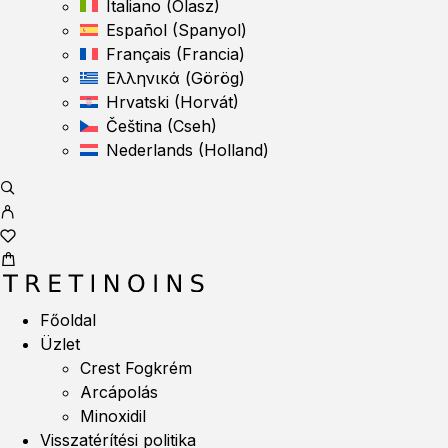
Italiano
(
Olasz
)
Español
(
Spanyol
)
Français
(
Francia
)
Ελληνικά
(
Görög
)
Hrvatski
(
Horvát
)
Čeština
(
Cseh
)
Nederlands
(
Holland
)
Főoldal
Üzlet
Crest Fogkrém
Arcápolás
Minoxidil
Visszatérítési politika