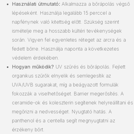
Használati útmutató:
Alkalmazza a bőrápolás végső
lépéseként. Használja legalább 15 perccel a
napfénynek való kitettség előtt. Szükség szerint
ismételje meg a hosszabb kültéri tevékenységek
során. Vigyen fel egyenletes réteget az arcra és a
fedett bőrre. Használja naponta a következetes
védelem érdekében.
Hogyan működik?
UV szűrés és bőrápolás. Fejlett
organikus szűrők elnyelik és semlegesítik az
UVA/UVB sugarakat, míg a beágyazott formulák
fokozzák a viselhetőséget. Barrier megerősítés. A
ceramide-ok és koleszterin segítenek helyreállítani és
megőrizni a nedvességet. Nyugtató hatás. A
panthenol és a centella segít megnyugtatni az
érzékeny bőrt.