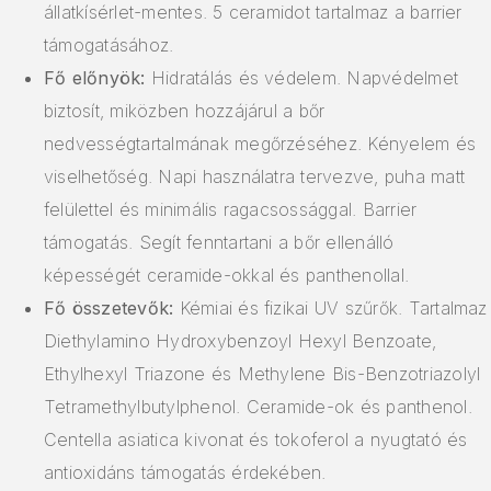
állatkísérlet-mentes. 5 ceramidot tartalmaz a barrier
támogatásához.
Fő előnyök:
Hidratálás és védelem. Napvédelmet
biztosít, miközben hozzájárul a bőr
nedvességtartalmának megőrzéséhez. Kényelem és
viselhetőség. Napi használatra tervezve, puha matt
felülettel és minimális ragacsossággal. Barrier
támogatás. Segít fenntartani a bőr ellenálló
képességét ceramide-okkal és panthenollal.
Fő összetevők:
Kémiai és fizikai UV szűrők. Tartalmaz
Diethylamino Hydroxybenzoyl Hexyl Benzoate,
Ethylhexyl Triazone és Methylene Bis-Benzotriazolyl
Tetramethylbutylphenol. Ceramide-ok és panthenol.
Centella asiatica kivonat és tokoferol a nyugtató és
antioxidáns támogatás érdekében.