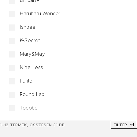
Dr. Jart+
Haruharu Wonder
Isntree
K-Secret
Mary&May
Nine Less
Purito
Round Lab
Tocobo
1–12 TERMÉK, ÖSSZESEN 31 DB
FILTER