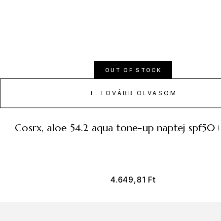
OUT OF STOCK
TOVÁBB OLVASOM
cosrx, aloe 54.2 aqua tone-up naptej spf50
4.649,81
Ft