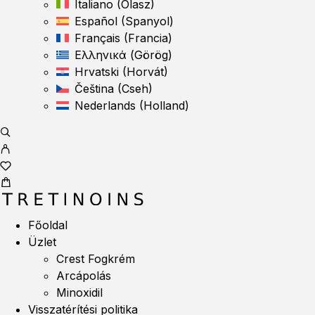
Italiano
(
Olasz
)
Español
(
Spanyol
)
Français
(
Francia
)
Ελληνικά
(
Görög
)
Hrvatski
(
Horvát
)
Čeština
(
Cseh
)
Nederlands
(
Holland
)
Főoldal
Üzlet
Crest Fogkrém
Arcápolás
Minoxidil
Visszatérítési politika