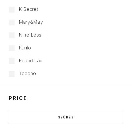
K-Secret
Mary&May
Nine Less
Purito
Round Lab
Tocobo
PRICE
SZŰRÉS