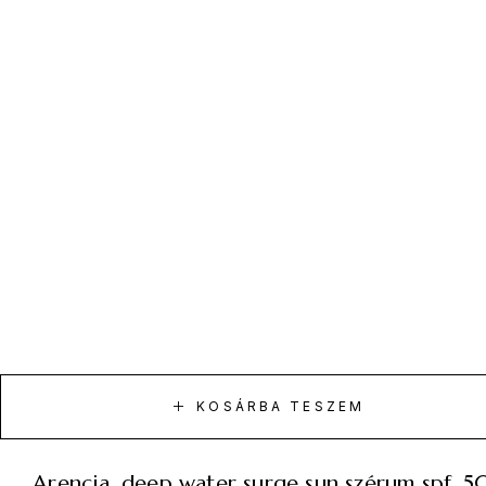
KOSÁRBA TESZEM
arencia, deep water surge sun szérum spf, 5