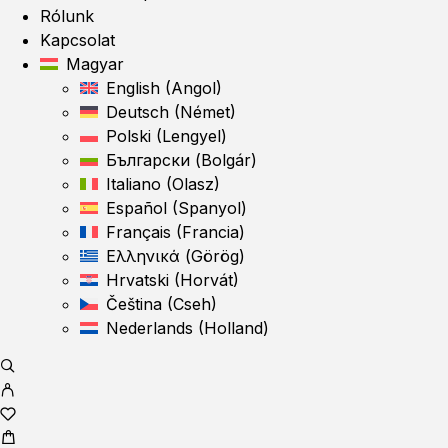
Rólunk
Kapcsolat
Magyar
English
(
Angol
)
Deutsch
(
Német
)
Polski
(
Lengyel
)
Български
(
Bolgár
)
Italiano
(
Olasz
)
Español
(
Spanyol
)
Français
(
Francia
)
Ελληνικά
(
Görög
)
Hrvatski
(
Horvát
)
Čeština
(
Cseh
)
Nederlands
(
Holland
)