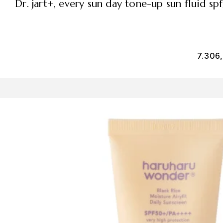
dr. jart+, every sun day tone-up sun fluid
7.306