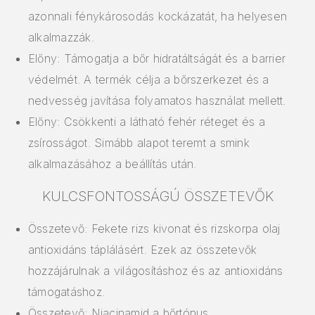
azonnali fénykárosodás kockázatát, ha helyesen
alkalmazzák.
Előny: Támogatja a bőr hidratáltságát és a barrier
védelmét. A termék célja a bőrszerkezet és a
nedvesség javítása folyamatos használat mellett.
Előny: Csökkenti a látható fehér réteget és a
zsírosságot. Simább alapot teremt a smink
alkalmazásához a beállítás után.
KULCSFONTOSSÁGÚ ÖSSZETEVŐK
Összetevő: Fekete rizs kivonat és rizskorpa olaj
antioxidáns táplálásért. Ezek az összetevők
hozzájárulnak a világosításhoz és az antioxidáns
támogatáshoz.
Összetevő: Niacinamid a bőrtónus