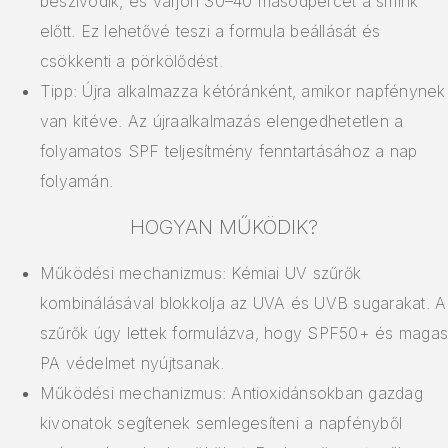
beszívódik, és várjon 30–40 másodpercet a smink
előtt. Ez lehetővé teszi a formula beállását és
csökkenti a pörkölődést.
Tipp: Újra alkalmazza kétóránként, amikor napfénynek
van kitéve. Az újraalkalmazás elengedhetetlen a
folyamatos SPF teljesítmény fenntartásához a nap
folyamán.
HOGYAN MŰKÖDIK?
Működési mechanizmus: Kémiai UV szűrők
kombinálásával blokkolja az UVA és UVB sugarakat. A
szűrők úgy lettek formulázva, hogy SPF50+ és magas
PA védelmet nyújtsanak.
Működési mechanizmus: Antioxidánsokban gazdag
kivonatok segítenek semlegesíteni a napfényből