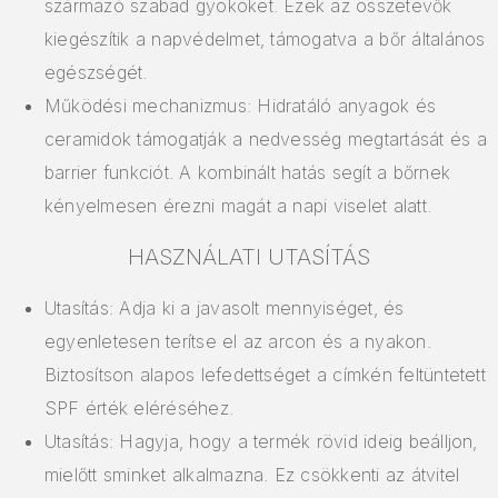
származó szabad gyököket. Ezek az összetevők
kiegészítik a napvédelmet, támogatva a bőr általános
egészségét.
Működési mechanizmus: Hidratáló anyagok és
ceramidok támogatják a nedvesség megtartását és a
barrier funkciót. A kombinált hatás segít a bőrnek
kényelmesen érezni magát a napi viselet alatt.
HASZNÁLATI UTASÍTÁS
Utasítás: Adja ki a javasolt mennyiséget, és
egyenletesen terítse el az arcon és a nyakon.
Biztosítson alapos lefedettséget a címkén feltüntetett
SPF érték eléréséhez.
Utasítás: Hagyja, hogy a termék rövid ideig beálljon,
mielőtt sminket alkalmazna. Ez csökkenti az átvitel