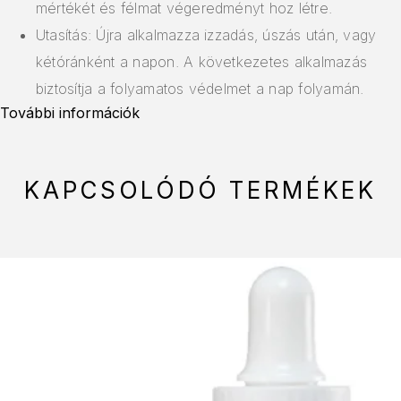
mértékét és félmat végeredményt hoz létre.
Utasítás: Újra alkalmazza izzadás, úszás után, vagy
kétóránként a napon. A következetes alkalmazás
biztosítja a folyamatos védelmet a nap folyamán.
További információk
KAPCSOLÓDÓ TERMÉKEK