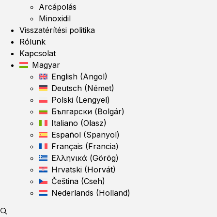
Arcápolás
Minoxidil
Visszatérítési politika
Rólunk
Kapcsolat
Magyar
English
(
Angol
)
Deutsch
(
Német
)
Polski
(
Lengyel
)
Български
(
Bolgár
)
Italiano
(
Olasz
)
Español
(
Spanyol
)
Français
(
Francia
)
Ελληνικά
(
Görög
)
Hrvatski
(
Horvát
)
Čeština
(
Cseh
)
Nederlands
(
Holland
)