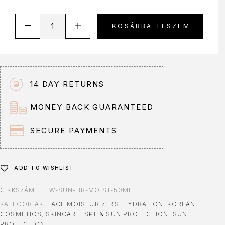
A
KOSÁRBA TESZEM
l
t
e
r
n
14 DAY RETURNS
a
t
MONEY BACK GUARANTEED
i
v
SECURE PAYMENTS
e
:
ADD TO WISHLIST
CIKKSZÁM:
HHW-SUN-BR-MOIST-50ML
KATEGÓRIÁK:
FACE MOISTURIZERS
,
HYDRATION
,
KOREAN
COSMETICS
,
SKINCARE
,
SPF & SUN PROTECTION
,
SUN
PROTECTION