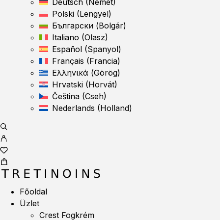
Deutsch
(
Német
)
Polski
(
Lengyel
)
Български
(
Bolgár
)
Italiano
(
Olasz
)
Español
(
Spanyol
)
Français
(
Francia
)
Ελληνικά
(
Görög
)
Hrvatski
(
Horvát
)
Čeština
(
Cseh
)
Nederlands
(
Holland
)
Főoldal
Üzlet
Crest Fogkrém