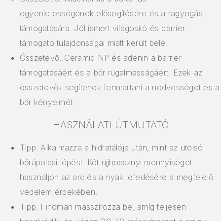
egyenletességének elősegítésére és a ragyogás
támogatására. Jól ismert világosító és barrier
támogató tulajdonságai miatt került bele.
Összetevő: Ceramid NP és adenin a barrier
támogatásáért és a bőr rugalmasságáért. Ezek az
összetevők segítenek fenntartani a nedvességet és a
bőr kényelmét.
HASZNÁLATI ÚTMUTATÓ
Tipp: Alkalmazza a hidratálója után, mint az utolsó
bőrápolási lépést. Két ujjhossznyi mennyiséget
használjon az arc és a nyak lefedésére a megfelelő
védelem érdekében.
Tipp: Finoman masszírozza be, amíg teljesen