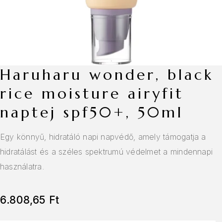
haruharu wonder, black
rice moisture airyfit
naptej spf50+, 50ml
Egy könnyű, hidratáló napi napvédő, amely támogatja a
hidratálást és a széles spektrumú védelmet a mindennapi
használatra.
6.808,65
Ft