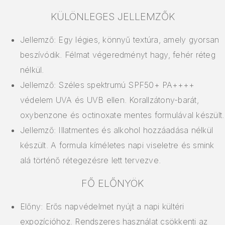
KÜLÖNLEGES JELLEMZŐK
Jellemző: Egy légies, könnyű textúra, amely gyorsan
beszívódik. Félmat végeredményt hagy, fehér réteg
nélkül.
Jellemző: Széles spektrumú SPF50+ PA++++
védelem UVA és UVB ellen. Korallzátony-barát,
oxybenzone és octinoxate mentes formulával készült.
Jellemző: Illatmentes és alkohol hozzáadása nélkül
készült. A formula kíméletes napi viseletre és smink
alá történő rétegezésre lett tervezve.
FŐ ELŐNYÖK
Előny: Erős napvédelmet nyújt a napi kültéri
expozícióhoz. Rendszeres használat csökkenti az