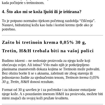
kada počinjete s tretinoinom.
4. Što ako mi se koža ljušti ili je iritirana?
To je potpuno normalno tijekom početnog razdoblja “čišćenja”.
Nastavi, hidratiziraj kožu kao luda i koristi kremu rjeđe ako je
potrebno.
Zašto bi tretinoin krema 0,05% 30 g,
Tretin, H&H trebala biti na vašoj polici
Budimo iskreni – ne nedostaje proizvoda za njegu kože koji
obećavaju svijet. Ali istina? Vrlo malo njih je potkrijepljeno
planinama znanstvenih dokaza kojima se Tretinoin može pohvaliti.
Bez obzira borite li se s aknama, zabrinuti ste zbog starenja ili
jednostavno žudite za ujednačenim tenom,
Tretinoin krema 0,05%
30 g, Tretin, H&H
donosi rezultate.
Format od 30 g savršen je i za početnike i za iskusne entuzijaste
njege kože. A s pouzdanim imenom H&H iza proizvoda, možete biti
mirni znajući da svojoj koži pružate kvalitetu.