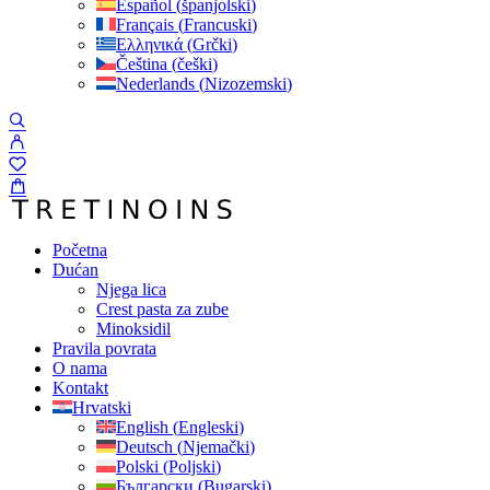
Español
(
španjolski
)
Français
(
Francuski
)
Ελληνικά
(
Grčki
)
Čeština
(
češki
)
Nederlands
(
Nizozemski
)
Početna
Dućan
Njega lica
Crest pasta za zube
Minoksidil
Pravila povrata
O nama
Kontakt
Hrvatski
English
(
Engleski
)
Deutsch
(
Njemački
)
Polski
(
Poljski
)
Български
(
Bugarski
)