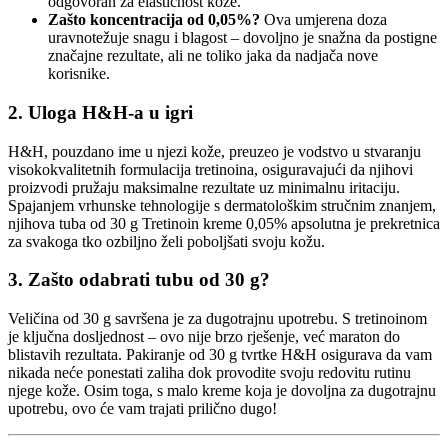
odgovoran za elastičnost kože.
Zašto koncentracija od 0,05%?
Ova umjerena doza
uravnotežuje snagu i blagost – dovoljno je snažna da postigne
značajne rezultate, ali ne toliko jaka da nadjača nove
korisnike.
2.
Uloga H&H-a u igri
H&H, pouzdano ime u njezi kože, preuzeo je vodstvo u stvaranju
visokokvalitetnih formulacija tretinoina, osiguravajući da njihovi
proizvodi pružaju maksimalne rezultate uz minimalnu iritaciju.
Spajanjem vrhunske tehnologije s dermatološkim stručnim znanjem,
njihova tuba od 30 g Tretinoin kreme 0,05% apsolutna je prekretnica
za svakoga tko ozbiljno želi poboljšati svoju kožu.
3.
Zašto odabrati tubu od 30 g?
Veličina od 30 g savršena je za dugotrajnu upotrebu. S tretinoinom
je ključna dosljednost – ovo nije brzo rješenje, već maraton do
blistavih rezultata. Pakiranje od 30 g tvrtke H&H osigurava da vam
nikada neće ponestati zaliha dok provodite svoju redovitu rutinu
njege kože. Osim toga, s malo kreme koja je dovoljna za dugotrajnu
upotrebu, ovo će vam trajati prilično dugo!