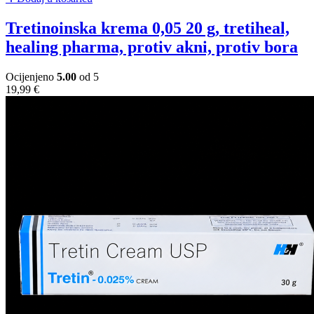
tretinoinska krema 0,05 20 g, tretiheal,
healing pharma, protiv akni, protiv bora
Ocijenjeno
5.00
od 5
19,99
€