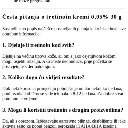
ne može pregovarati.
Česta pitanja o tretinoin kremi 0,05% 30 g
Sastavili smo popis najčešće postavljanih pitanja kako biste imali sve
potrebne informacije:
1. Djeluje li tretinoin kod svih?
Djeluje na većinu tipova kože, ali oni s jako osjetljivom kožom
mogu osjetiti iritaciju. Ako imate nedoumica, prije početka se
posavjetujte s dermatologom.
2. Koliko dugo ću vidjeti rezultate?
Dok neki korisnici primjećuju poboljšanja unutar nekoliko tjedana,
puni rezultati obično se vide tek nakon 8-12 tjedana. Za dobre stvari
potrebno je vrijeme!
3. Mogu li koristiti tretinoin s drugim proizvodima?
Da, ali s oprezom. Izbjegavajte agresivne pilinge, eksfolijante ili jake
aktivne sastojke poput benzoil peroksida ili AHA/BHA kiselina