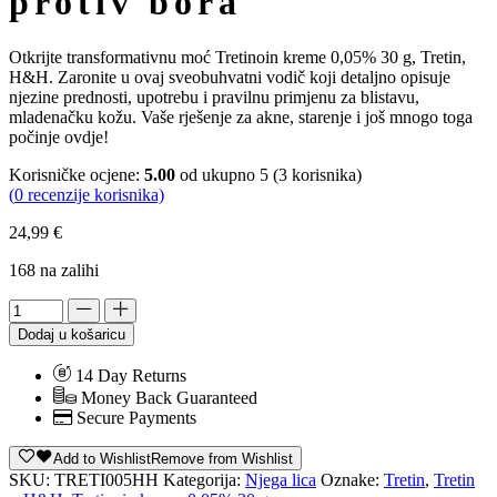
protiv bora
Otkrijte transformativnu moć Tretinoin kreme 0,05% 30 g, Tretin,
H&H. Zaronite u ovaj sveobuhvatni vodič koji detaljno opisuje
njezine prednosti, upotrebu i pravilnu primjenu za blistavu,
mladenačku kožu. Vaše rješenje za akne, starenje i još mnogo toga
počinje ovdje!
Korisničke ocjene:
5.00
od ukupno 5 (
3
korisnika)
(
0
recenzije korisnika)
24,99
€
168 na zalihi
Dodaj u košaricu
14 Day Returns
Money Back Guaranteed
Secure Payments
Add to Wishlist
Remove from Wishlist
SKU:
TRETI005HH
Kategorija:
Njega lica
Oznake:
Tretin
,
Tretin