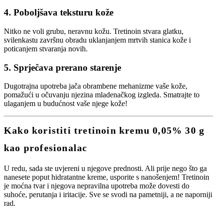
4.
Poboljšava teksturu kože
Nitko ne voli grubu, neravnu kožu. Tretinoin stvara glatku,
svilenkastu završnu obradu uklanjanjem mrtvih stanica kože i
poticanjem stvaranja novih.
5.
Sprječava prerano starenje
Dugotrajna upotreba jača obrambene mehanizme vaše kože,
pomažući u očuvanju njezina mladenačkog izgleda. Smatrajte to
ulaganjem u budućnost vaše njege kože!
Kako koristiti tretinoin kremu 0,05% 30 g
kao profesionalac
U redu, sada ste uvjereni u njegove prednosti. Ali prije nego što ga
nanesete poput hidratantne kreme, usporite s nanošenjem! Tretinoin
je moćna tvar i njegova nepravilna upotreba može dovesti do
suhoće, perutanja i iritacije. Sve se svodi na pametniji, a ne naporniji
rad.