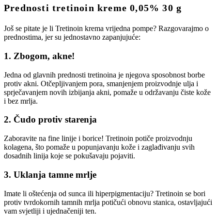
Prednosti tretinoin kreme 0,05% 30 g
Još se pitate je li Tretinoin krema vrijedna pompe? Razgovarajmo o
prednostima, jer su jednostavno zapanjujuće:
1.
Zbogom, akne!
Jedna od glavnih prednosti tretinoina je njegova sposobnost borbe
protiv akni. Otčepljivanjem pora, smanjenjem proizvodnje ulja i
sprječavanjem novih izbijanja akni, pomaže u održavanju čiste kože
i bez mrlja.
2.
Čudo protiv starenja
Zaboravite na fine linije i borice! Tretinoin potiče proizvodnju
kolagena, što pomaže u popunjavanju kože i zaglađivanju svih
dosadnih linija koje se pokušavaju pojaviti.
3.
Uklanja tamne mrlje
Imate li oštećenja od sunca ili hiperpigmentaciju? Tretinoin se bori
protiv tvrdokornih tamnih mrlja potičući obnovu stanica, ostavljajući
vam svjetliji i ujednačeniji ten.