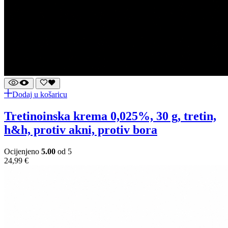
Dodaj u košaricu
tretinoinska krema 0,025%, 30 g, tretin,
h&h, protiv akni, protiv bora
Ocijenjeno
5.00
od 5
24,99
€