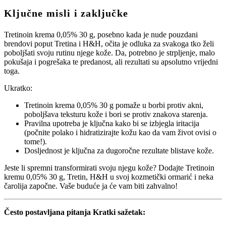
Ključne misli i zaključke
Tretinoin krema 0,05% 30 g, posebno kada je nude pouzdani
brendovi poput Tretina i H&H, očita je odluka za svakoga tko želi
poboljšati svoju rutinu njege kože. Da, potrebno je strpljenje, malo
pokušaja i pogrešaka te predanost, ali rezultati su apsolutno vrijedni
toga.
Ukratko:
Tretinoin krema 0,05% 30 g pomaže u borbi protiv akni,
poboljšava teksturu kože i bori se protiv znakova starenja.
Pravilna upotreba je ključna kako bi se izbjegla iritacija
(počnite polako i hidratizirajte kožu kao da vam život ovisi o
tome!).
Dosljednost je ključna za dugoročne rezultate blistave kože.
Jeste li spremni transformirati svoju njegu kože? Dodajte Tretinoin
kremu 0,05% 30 g, Tretin, H&H u svoj kozmetički ormarić i neka
čarolija započne. Vaše buduće ja će vam biti zahvalno!
Često postavljana pitanja Kratki sažetak: