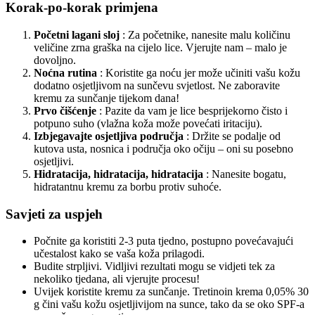
Korak-po-korak primjena
Početni lagani sloj
: Za početnike, nanesite malu količinu
veličine zrna graška na cijelo lice. Vjerujte nam – malo je
dovoljno.
Noćna rutina
: Koristite ga noću jer može učiniti vašu kožu
dodatno osjetljivom na sunčevu svjetlost. Ne zaboravite
kremu za sunčanje tijekom dana!
Prvo čišćenje
: Pazite da vam je lice besprijekorno čisto i
potpuno suho (vlažna koža može povećati iritaciju).
Izbjegavajte osjetljiva područja
: Držite se podalje od
kutova usta, nosnica i područja oko očiju – oni su posebno
osjetljivi.
Hidratacija, hidratacija, hidratacija
: Nanesite bogatu,
hidratantnu kremu za borbu protiv suhoće.
Savjeti za uspjeh
Počnite ga koristiti 2-3 puta tjedno, postupno povećavajući
učestalost kako se vaša koža prilagodi.
Budite strpljivi. Vidljivi rezultati mogu se vidjeti tek za
nekoliko tjedana, ali vjerujte procesu!
Uvijek koristite kremu za sunčanje. Tretinoin krema 0,05% 30
g čini vašu kožu osjetljivijom na sunce, tako da se oko SPF-a