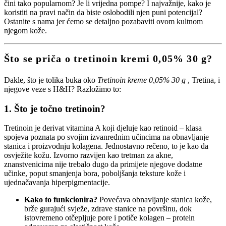
čini tako popularnom? Je li vrijedna pompe? I najvažnije, kako je
koristiti na pravi način da biste oslobodili njen puni potencijal?
Ostanite s nama jer ćemo se detaljno pozabaviti ovom kultnom
njegom kože.
Što se priča o tretinoin kremi 0,05% 30 g?
Dakle, što je tolika buka oko
Tretinoin kreme 0,05% 30 g
, Tretina, i
njegove veze s H&H? Razložimo to:
1.
Što je točno tretinoin?
Tretinoin je derivat vitamina A koji djeluje kao retinoid – klasa
spojeva poznata po svojim izvanrednim učincima na obnavljanje
stanica i proizvodnju kolagena. Jednostavno rečeno, to je kao da
osvježite kožu. Izvorno razvijen kao tretman za akne,
znanstvenicima nije trebalo dugo da primijete njegove dodatne
učinke, poput smanjenja bora, poboljšanja teksture kože i
ujednačavanja hiperpigmentacije.
Kako to funkcionira?
Povećava obnavljanje stanica kože,
brže gurajući svježe, zdrave stanice na površinu, dok
istovremeno otčepljuje pore i potiče kolagen – protein