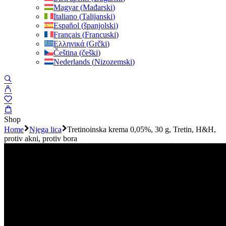
Magyar
(
Mađarski
)
Italiano
(
Talijanski
)
Español
(
španjolski
)
Français
(
Francuski
)
Ελληνικά
(
Grčki
)
Čeština
(
češki
)
Nederlands
(
Nizozemski
)
Shop
Home
Njega lica
Tretinoinska krema 0,05%, 30 g, Tretin, H&H,
protiv akni, protiv bora