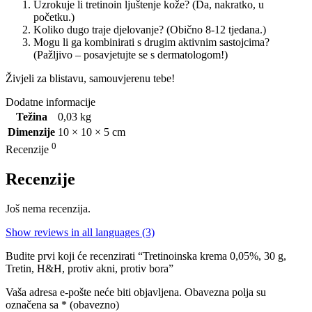
Uzrokuje li tretinoin ljuštenje kože? (Da, nakratko, u
početku.)
Koliko dugo traje djelovanje? (Obično 8-12 tjedana.)
Mogu li ga kombinirati s drugim aktivnim sastojcima?
(Pažljivo – posavjetujte se s dermatologom!)
Živjeli za blistavu, samouvjerenu tebe!
Dodatne informacije
Težina
0,03 kg
Dimenzije
10 × 10 × 5 cm
0
Recenzije
Recenzije
Još nema recenzija.
Show reviews in all languages (3)
Budite prvi koji će recenzirati “Tretinoinska krema 0,05%, 30 g,
Tretin, H&H, protiv akni, protiv bora”
Vaša adresa e-pošte neće biti objavljena.
Obavezna polja su
označena sa
* (obavezno)