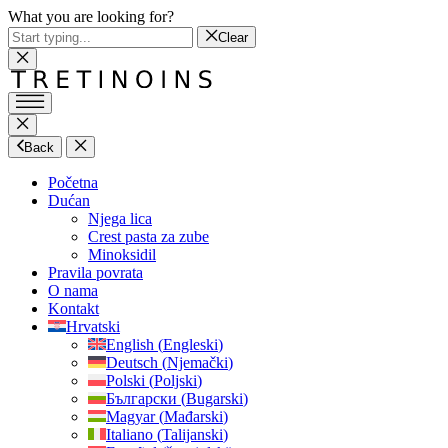
What you are looking for?
Clear
Back
Početna
Dućan
Njega lica
Crest pasta za zube
Minoksidil
Pravila povrata
O nama
Kontakt
Hrvatski
English
(
Engleski
)
Deutsch
(
Njemački
)
Polski
(
Poljski
)
Български
(
Bugarski
)
Magyar
(
Mađarski
)
Italiano
(
Talijanski
)