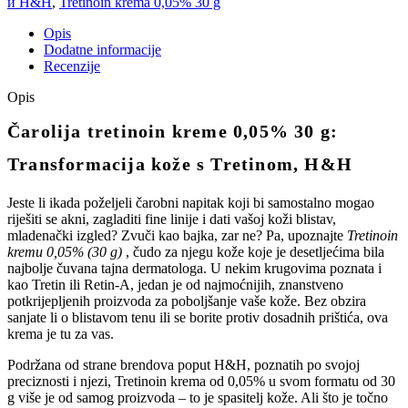
и H&H
,
Tretinoin krema 0,05% 30 g
Opis
Dodatne informacije
Recenzije
Opis
Čarolija tretinoin kreme 0,05% 30 g:
Transformacija kože s Tretinom, H&H
Jeste li ikada poželjeli čarobni napitak koji bi samostalno mogao
riješiti se akni, zagladiti fine linije i dati vašoj koži blistav,
mladenački izgled? Zvuči kao bajka, zar ne? Pa, upoznajte
Tretinoin
kremu 0,05% (30 g)
, čudo za njegu kože koje je desetljećima bila
najbolje čuvana tajna dermatologa. U nekim krugovima poznata i
kao Tretin ili Retin-A, jedan je od najmoćnijih, znanstveno
potkrijepljenih proizvoda za poboljšanje vaše kože. Bez obzira
sanjate li o blistavom tenu ili se borite protiv dosadnih prištića, ova
krema je tu za vas.
Podržana od strane brendova poput H&H, poznatih po svojoj
preciznosti i njezi, Tretinoin krema od 0,05% u svom formatu od 30
g više je od samog proizvoda – to je spasitelj kože. Ali što je točno