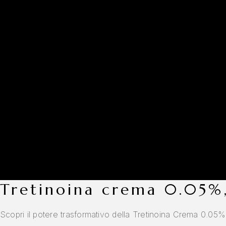
tretinoina crema 0.05%,
Scopri il potere trasformativo della Tretinoina Crema 0.05% 3