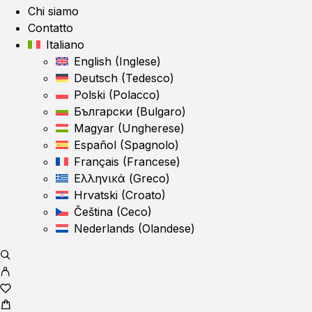
Chi siamo
Contatto
Italiano
English
(
Inglese
)
Deutsch
(
Tedesco
)
Polski
(
Polacco
)
Български
(
Bulgaro
)
Magyar
(
Ungherese
)
Español
(
Spagnolo
)
Français
(
Francese
)
Ελληνικά
(
Greco
)
Hrvatski
(
Croato
)
Čeština
(
Ceco
)
Nederlands
(
Olandese
)