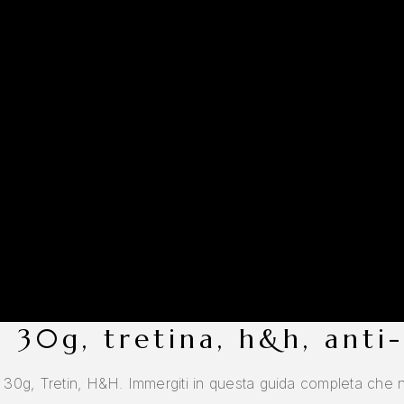
 30g, tretina, h&h, anti
0g, Tretin, H&H. Immergiti in questa guida completa che ne il