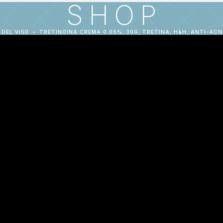
SHOP
DEL VISO
TRETINOINA CREMA 0.05%, 30G, TRETINA, H&H, ANTI-ACN