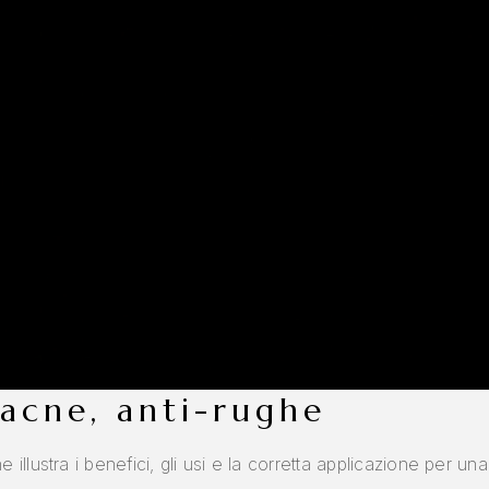
-acne, anti-rughe
lustra i benefici, gli usi e la corretta applicazione per una