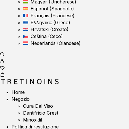
Magyar
(
Ungherese
)
Español
(
Spagnolo
)
Français
(
Francese
)
Ελληνικά
(
Greco
)
Hrvatski
(
Croato
)
Čeština
(
Ceco
)
Nederlands
(
Olandese
)
Home
Negozio
Cura Del Viso
Dentifricio Crest
Minoxidil
Politica di restituzione