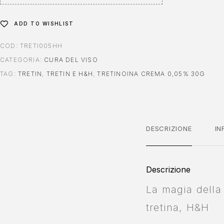
:
ADD TO WISHLIST
COD:
TRETI005HH
CATEGORIA:
CURA DEL VISO
TAG:
TRETIN
,
TRETIN E H&H
,
TRETINOINA CREMA 0,05% 30G
DESCRIZIONE
IN
Descrizione
La magia della
tretina, H&H