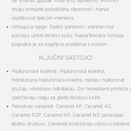
se smanjio gubitak vode kroz epidermu. Korisnici
mogu primijetiti poboljšanu otpornost i manje
osjetljivosti tijekom vremena.
Umirujuća njega: Sadrži pantenol i alantoin koji
pomažu umiriti iritiranu kožu. Neparfimirana formula
pogodna je za osjetljive probleme s kožom.
KLJUČNI SASTOJCI
Hijaluronske kiseline: Hijaluronska kiselina,
hidrolizirana hijaluronska kiselina, natrijev hijaluronat
pružaju višeslojnu hidrataciju. Ovi humektanti privlače i
zadržavaju vlagu za glađu teksturu kože.
Petostruki ceramidi: Ceramid AP, Ceramid AS,
Ceramid EOP, Ceramid NP, Ceramid NS obnavljaju
lipidnu strukturu. Ceramidi podržavaju obnovu barijere