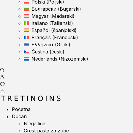
Polski
(
Poljski
)
Български
(
Bugarski
)
Magyar
(
Mađarski
)
Italiano
(
Talijanski
)
Español
(
španjolski
)
Français
(
Francuski
)
Ελληνικά
(
Grčki
)
Čeština
(
češki
)
Nederlands
(
Nizozemski
)
Početna
Dućan
Njega lica
Crest pasta za zube