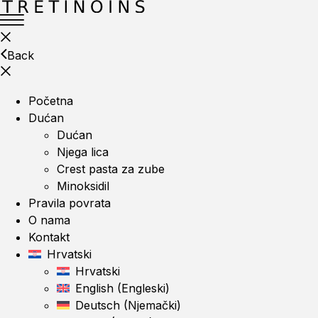
Back
Početna
Dućan
Dućan
Njega lica
Crest pasta za zube
Minoksidil
Pravila povrata
O nama
Kontakt
Hrvatski
Hrvatski
English
(
Engleski
)
Deutsch
(
Njemački
)