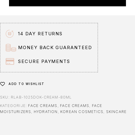
e
r
n
a
t
14 DAY RETURNS
i
v
MONEY BACK GUARANTEED
e
:
SECURE PAYMENTS
ADD TO WISHLIST
SKU:
RLAB-1025DOK-CREAM-80ML
KATEGORIJE:
FACE CREAMS
,
FACE CREAMS
,
FACE
MOISTURIZERS
,
HYDRATION
,
KOREAN COSMETICS
,
SKINCARE