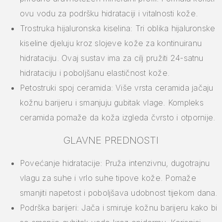
ovu vodu za podršku hidrataciji i vitalnosti kože.
Trostruka hijaluronska kiselina: Tri oblika hijaluronske
kiseline djeluju kroz slojeve kože za kontinuiranu
hidrataciju. Ovaj sustav ima za cilj pružiti 24-satnu
hidrataciju i poboljšanu elastičnost kože.
Petostruki spoj ceramida: Više vrsta ceramida jačaju
kožnu barijeru i smanjuju gubitak vlage. Kompleks
ceramida pomaže da koža izgleda čvrsto i otpornije.
GLAVNE PREDNOSTI
Povećanje hidratacije: Pruža intenzivnu, dugotrajnu
vlagu za suhe i vrlo suhe tipove kože. Pomaže
smanjiti napetost i poboljšava udobnost tijekom dana.
Podrška barijeri: Jača i smiruje kožnu barijeru kako bi