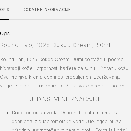
OPIS
DODATNE INFORMACIJE
Opis
Round Lab, 1025 Dokdo Cream, 80ml
Round Lab, 1025 Dokdo Cream, 80ml pomaže u podršci
hidrataciji kože i otpornosti barijere za suhu ili iritiranu kožu.
Ova hranjiva krema doprinosi produljenom zadržavanju
vlage i smirenijoj, ugodnijoj koži uz svakodnevnu upotrebu.
JEDINSTVENE ZNAČAJKE
Dubokomorska voda: Osnova bogata mineralima
dobivena iz dubokomorske vode Ulleungdo pruža
prirodno uravnotežen mineralni profil. Formula koristi