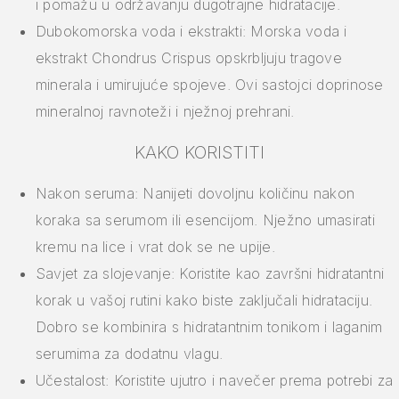
i pomažu u održavanju dugotrajne hidratacije.
Dubokomorska voda i ekstrakti: Morska voda i
ekstrakt Chondrus Crispus opskrbljuju tragove
minerala i umirujuće spojeve. Ovi sastojci doprinose
mineralnoj ravnoteži i nježnoj prehrani.
KAKO KORISTITI
Nakon seruma: Nanijeti dovoljnu količinu nakon
koraka sa serumom ili esencijom. Nježno umasirati
kremu na lice i vrat dok se ne upije.
Savjet za slojevanje: Koristite kao završni hidratantni
korak u vašoj rutini kako biste zaključali hidrataciju.
Dobro se kombinira s hidratantnim tonikom i laganim
serumima za dodatnu vlagu.
Učestalost: Koristite ujutro i navečer prema potrebi za