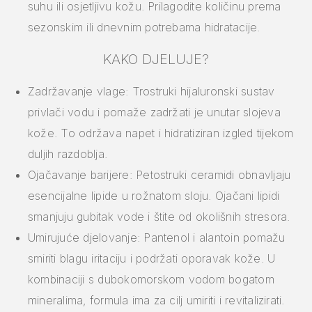
suhu ili osjetljivu kožu. Prilagodite količinu prema
sezonskim ili dnevnim potrebama hidratacije.
KAKO DJELUJE?
Zadržavanje vlage: Trostruki hijaluronski sustav
privlači vodu i pomaže zadržati je unutar slojeva
kože. To održava napet i hidratiziran izgled tijekom
duljih razdoblja.
Ojačavanje barijere: Petostruki ceramidi obnavljaju
esencijalne lipide u rožnatom sloju. Ojačani lipidi
smanjuju gubitak vode i štite od okolišnih stresora.
Umirujuće djelovanje: Pantenol i alantoin pomažu
smiriti blagu iritaciju i podržati oporavak kože. U
kombinaciji s dubokomorskom vodom bogatom
mineralima, formula ima za cilj umiriti i revitalizirati.