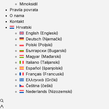
Minoksidil
Pravila povrata
O nama
Kontakt
Hrvatski
English
(
Engleski
)
Deutsch
(
Njemački
)
Polski
(
Poljski
)
Български
(
Bugarski
)
Magyar
(
Mađarski
)
Italiano
(
Talijanski
)
Español
(
španjolski
)
Français
(
Francuski
)
Ελληνικά
(
Grčki
)
Čeština
(
češki
)
Nederlands
(
Nizozemski
)