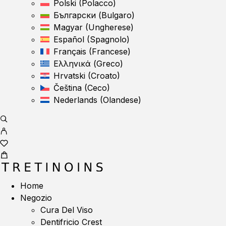
Polski
(
Polacco
)
Български
(
Bulgaro
)
Magyar
(
Ungherese
)
Español
(
Spagnolo
)
Français
(
Francese
)
Ελληνικά
(
Greco
)
Hrvatski
(
Croato
)
Čeština
(
Ceco
)
Nederlands
(
Olandese
)
Home
Negozio
Cura Del Viso
Dentifricio Crest