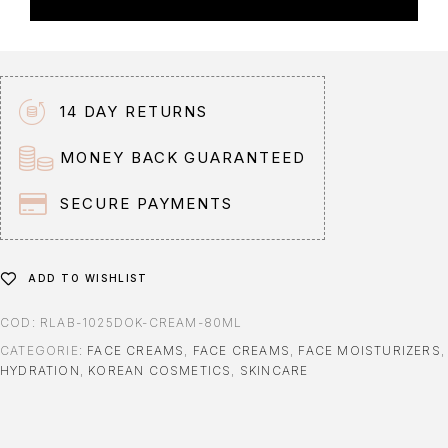
e
r
n
a
t
14 DAY RETURNS
i
v
MONEY BACK GUARANTEED
e
:
SECURE PAYMENTS
ADD TO WISHLIST
COD:
RLAB-1025DOK-CREAM-80ML
CATEGORIE:
FACE CREAMS
,
FACE CREAMS
,
FACE MOISTURIZERS
,
HYDRATION
,
KOREAN COSMETICS
,
SKINCARE