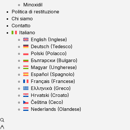
Minoxidil
Politica di restituzione
Chi siamo
Contatto
Italiano
English
(
Inglese
)
Deutsch
(
Tedesco
)
Polski
(
Polacco
)
Български
(
Bulgaro
)
Magyar
(
Ungherese
)
Español
(
Spagnolo
)
Français
(
Francese
)
Ελληνικά
(
Greco
)
Hrvatski
(
Croato
)
Čeština
(
Ceco
)
Nederlands
(
Olandese
)