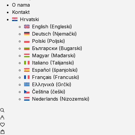
O nama
Kontakt
Hrvatski
English
(
Engleski
)
Deutsch
(
Njemački
)
Polski
(
Poljski
)
Български
(
Bugarski
)
Magyar
(
Mađarski
)
Italiano
(
Talijanski
)
Español
(
španjolski
)
Français
(
Francuski
)
Ελληνικά
(
Grčki
)
Čeština
(
češki
)
Nederlands
(
Nizozemski
)