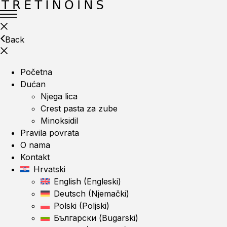
Back
Početna
Dućan
Njega lica
Crest pasta za zube
Minoksidil
Pravila povrata
O nama
Kontakt
Hrvatski
English
(
Engleski
)
Deutsch
(
Njemački
)
Polski
(
Poljski
)
Български
(
Bugarski
)