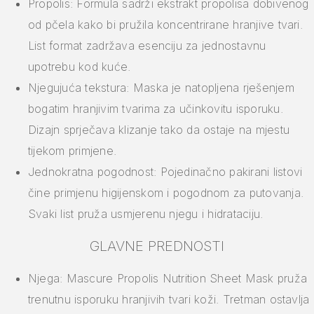
Propolis: Formula sadrži ekstrakt propolisa dobivenog
od pčela kako bi pružila koncentrirane hranjive tvari.
List format zadržava esenciju za jednostavnu
upotrebu kod kuće.
Njegujuća tekstura: Maska je natopljena rješenjem
bogatim hranjivim tvarima za učinkovitu isporuku.
Dizajn sprječava klizanje tako da ostaje na mjestu
tijekom primjene.
Jednokratna pogodnost: Pojedinačno pakirani listovi
čine primjenu higijenskom i pogodnom za putovanja.
Svaki list pruža usmjerenu njegu i hidrataciju.
GLAVNE PREDNOSTI
Njega: Mascure Propolis Nutrition Sheet Mask pruža
trenutnu isporuku hranjivih tvari koži. Tretman ostavlja