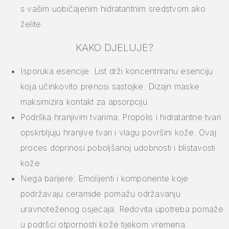
s vašim uobičajenim hidratantnim sredstvom ako
želite.
KAKO DJELUJE?
Isporuka esencije: List drži koncentriranu esenciju
koja učinkovito prenosi sastojke. Dizajn maske
maksimizira kontakt za apsorpciju.
Podrška hranjivim tvarima: Propolis i hidratantne tvari
opskrbljuju hranjive tvari i vlagu površini kože. Ovaj
proces doprinosi poboljšanoj udobnosti i blistavosti
kože.
Nega barijere: Emolijenti i komponente koje
podržavaju ceramide pomažu održavanju
uravnoteženog osjećaja. Redovita upotreba pomaže
u podršci otpornosti kože tijekom vremena.