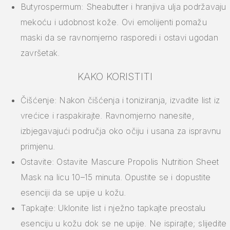
Butyrospermum: Sheabutter i hranjiva ulja podržavaju
mekoću i udobnost kože. Ovi emolijenti pomažu
maski da se ravnomjerno rasporedi i ostavi ugodan
završetak.
KAKO KORISTITI
Čišćenje: Nakon čišćenja i toniziranja, izvadite list iz
vrećice i raspakirajte. Ravnomjerno nanesite,
izbjegavajući područja oko očiju i usana za ispravnu
primjenu.
Ostavite: Ostavite Mascure Propolis Nutrition Sheet
Mask na licu 10–15 minuta. Opustite se i dopustite
esenciji da se upije u kožu.
Tapkajte: Uklonite list i nježno tapkajte preostalu
esenciju u kožu dok se ne upije. Ne ispirajte; slijedite