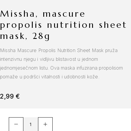
missha, mascure
propolis nutrition sheet
mask, 28g
Missha Mascure Propolis Nutrition Sheet Mask pruža
intenzivnu njegu i vidljivu blistavost u jednom
jednomjesečnom listu. Ova maska infuzirana propolisom
pomaže u podršci vitalnosti i udobnosti kože.
2,99
€