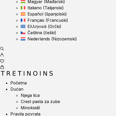
Magyar
(
Mađarski
)
Italiano
(
Talijanski
)
Español
(
španjolski
)
Français
(
Francuski
)
Ελληνικά
(
Grčki
)
Čeština
(
češki
)
Nederlands
(
Nizozemski
)
Početna
Dućan
Njega lica
Crest pasta za zube
Minoksidil
Pravila povrata